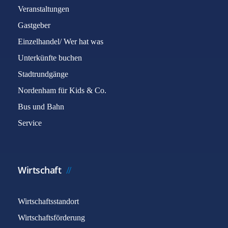
Veranstaltungen
Hier präsentieren wir Ihnen mit Hilfe der
Gastgeber
"Open@Rathaus" Technologie immer neue
Einzelhandel/ Wer hat was
und innovative Online-Lösungen zum
Unterkünfte buchen
Bürgerservice und E-Goverment.
Stadtrundgänge
Nordenham für Kids & Co.
Bus und Bahn
Service
Wirtschaft
Wirtschaftsstandort
Wirtschaftsförderung