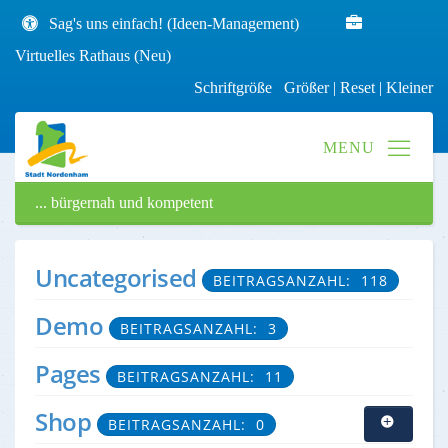
Sag's uns einfach! (Ideen-Management)
Virtuelles Rathaus (Neu)
Schriftgröße
Größer
|
Reset
|
Kleiner
... bürgernah und kompetent
Uncategorised
BEITRAGSANZAHL: 118
Demo
BEITRAGSANZAHL: 3
Pages
BEITRAGSANZAHL: 11
Shop
BEITRAGSANZAHL: 0