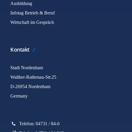
Ausbildung
Infotag Betrieb & Beruf
Wirtschaft im Gespräch
Kontakt
Stadt Nordenham
An dieser Stelle finden sie noch bis auf weiteres
Walther-Rathenau-Str.25
unser "altes" Angebot zu den Digitalen
Dienstleistungen.
D-26954 Nordenham
Germany
Fördergebiete
BEITRAGSANZAHL: 26
Telefon: 04731 / 84-0
Klimaschutz
Stellenausschreibungen
BEITRAGSANZAHL: 4