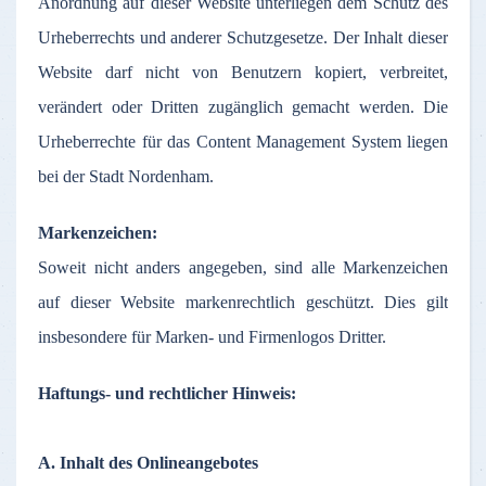
Anordnung
auf
dieser
Website
unterliegen
dem
Schutz
des
Urheberrechts
und
anderer
Schutzgesetze
.
Der
Inhalt
dieser
Website
darf
nicht
von
Benutzern
kopiert
,
verbreitet
,
verändert
oder
Dritten
zugänglich
gemacht
werden
. Die
Urheberrechte
für
das
Content Management System
liegen
bei
der
Stadt
Nordenham
.
Markenzeichen
:
Soweit
nicht
anders
angegeben
,
sind
alle
Markenzeichen
auf
dieser
Website
markenrechtlich
geschützt
. Dies gilt
insbesondere
für
Marken
- und
Firmenlogos
Dritter
.
Haftungs
- und
rechtlicher
Hinweis
:
A.
Inhalt
des
Onlineangebotes