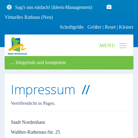
Sag's uns einfach! (Ideen-Management)
Virtuelles Rathaus (Neu)
Schriftgröße
Größer
|
Reset
|
Kleiner
... bürgernah und kompetent
Impressum
Veröffentlicht in Pages.
Stadt
Nordenham
Walther-Rathenau-Str
. 25