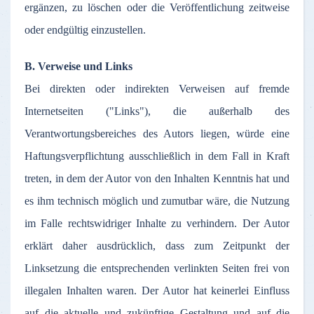
ergänzen
,
zu
löschen
oder
die
Veröffentlichung
zeitweise
oder
endgültig
einzustellen
.
B.
Verweise
und Links
Bei
direkten
oder
indirekten
Verweisen
auf
fremde
Internetseiten
("Links"), die
außerhalb
des
Verantwortungsbereiches
des
Autors
liegen
,
würde
eine
Haftungsverpflichtung
ausschließlich
in
dem
Fall in Kraft
treten
, in
dem
der
Autor
von den
Inhalten
Kenntnis
hat und
es
ihm
technisch
möglich
und
zumutbar
wäre
, die
Nutzung
im
Falle
rechtswidriger
Inhalte
zu
verhindern
.
Der
Autor
erklärt
daher
ausdrücklich
,
dass
zum
Zeitpunkt
der
Linksetzung
die
entsprechenden
verlinkten
Seiten
frei
von
illegalen
Inhalten
waren
.
Der
Autor
hat
keinerlei
Einfluss
auf
die
aktuelle
und
zukünftige
Gestaltung
und
auf
die