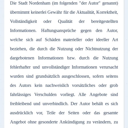
Die
Stadt
Nordenham
(
im
folgenden
"
der
Autor
"
genannt
)
übernimmt
keinerlei
Gewähr
für
die
Aktualität
,
Korrektheit
,
Vollständigkeit
oder
Qualität
der
bereitgestellten
Informationen
.
Haftungsansprüche
gegen
den
Autor
,
welche
sich
auf
Schäden
materieller
oder
ideeller
Art
beziehen
, die
durch
die
Nutzung
oder
Nichtnutzung
der
dargebotenen
Informationen
bzw
.
durch
die
Nutzung
fehlerhafter
und
unvollständiger
Informationen
verursacht
wurden
sind
grundsätzlich
ausgeschlossen
,
sofern
seitens
des
Autors
kein
nachweislich
vorsätzliches
oder
grob
fahrlässiges
Verschulden
vorliegt
.
Alle
Angebote
sind
freibleibend
und
unverbindlich
.
Der
Autor
behält
es
sich
ausdrücklich
vor
,
Teile
der
Seiten
oder
das
gesamte
Angebot
ohne
gesonderte
Ankündigung
zu
verändern
,
zu