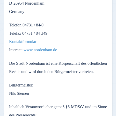
D-26954
Nordenham
Germany
Telefon
04731 / 84-0
Telefax
04731 / 84-349
Kontaktformular
Internet:
www.nordenham.de
Die
Stadt
Nordenham
ist
eine
Körperschaft
des
öffentlichen
Rechts
und
wird
durch
den
Bürgermeister
vertreten
.
Bürgermeister
:
Nils Siemen
Inhaltlich
Verantwortlicher
gemäß
§6
MDStV
und
im
Sinne
des
Presserechts
: