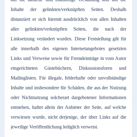
Inhalte
der
gelinkten
/
verknüpften
Seiten
.
Deshalb
distanziert
er
sich
hiermit
ausdrücklich
von
allen
Inhalten
aller
gelinkten
/
verknüpften
Seiten
, die
nach
der
Linksetzung
verändert
wurden
.
Diese
Feststellung
gilt
für
alle
innerhalb
des
eigenen
Internetangebotes
gesetzten
Links und
Verweise
sowie
für
Fremdeinträge
in
vom
Autor
eingerichteten
Gästebüchern
,
Diskussionsforen
und
Mailinglisten
.
Für
illegale
,
fehlerhafte
oder
unvollständige
Inhalte
und
insbesondere
für
Schäden
, die
aus
der
Nutzung
oder
Nichtnutzung
solcherart
dargebotener
Informationen
entstehen
,
haftet
allein
der
Anbieter
der
Seite
,
auf
welche
verwiesen
wurde
,
nicht
derjenige
,
der
über
Links
auf
die
jeweilige
Veröffentlichung
lediglich
verweist
.