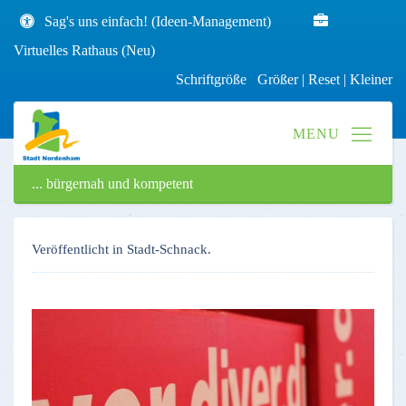
Sag's uns einfach! (Ideen-Management)
Virtuelles Rathaus (Neu)
Schriftgröße
Größer
|
Reset
|
Kleiner
... bürgernah und kompetent
Veröffentlicht in Stadt-Schnack.