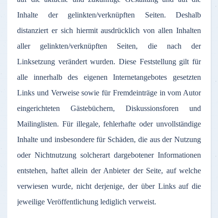
Inhalte
der
gelinkten
/
verknüpften
Seiten
.
Deshalb
distanziert
er
sich
hiermit
ausdrücklich
von
allen
Inhalten
aller
gelinkten
/
verknüpften
Seiten
, die
nach
der
Linksetzung
verändert
wurden
.
Diese
Feststellung
gilt
für
alle
innerhalb
des
eigenen
Internetangebotes
gesetzten
Links und
Verweise
sowie
für
Fremdeinträge
in
vom
Autor
eingerichteten
Gästebüchern
,
Diskussionsforen
und
Mailinglisten
.
Für
illegale
,
fehlerhafte
oder
unvollständige
Inhalte
und
insbesondere
für
Schäden
, die
aus
der
Nutzung
oder
Nichtnutzung
solcherart
dargebotener
Informationen
entstehen
,
haftet
allein
der
Anbieter
der
Seite
,
auf
welche
verwiesen
wurde
,
nicht
derjenige
,
der
über
Links
auf
die
jeweilige
Veröffentlichung
lediglich
verweist
.