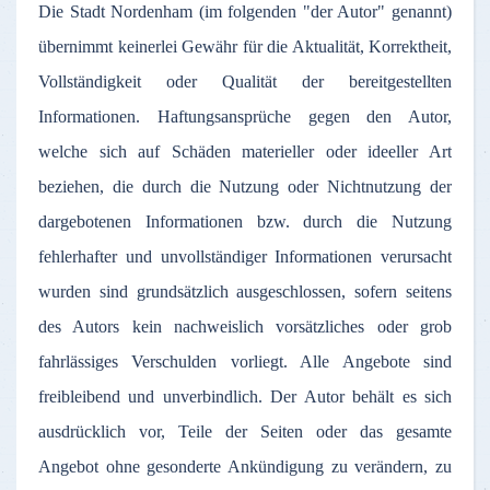
Die
Stadt
Nordenham
(
im
folgenden
"
der
Autor
"
genannt
)
übernimmt
keinerlei
Gewähr
für
die
Aktualität
,
Korrektheit
,
Vollständigkeit
oder
Qualität
der
bereitgestellten
Informationen
.
Haftungsansprüche
gegen
den
Autor
,
welche
sich
auf
Schäden
materieller
oder
ideeller
Art
beziehen
, die
durch
die
Nutzung
oder
Nichtnutzung
der
dargebotenen
Informationen
bzw
.
durch
die
Nutzung
fehlerhafter
und
unvollständiger
Informationen
verursacht
wurden
sind
grundsätzlich
ausgeschlossen
,
sofern
seitens
des
Autors
kein
nachweislich
vorsätzliches
oder
grob
fahrlässiges
Verschulden
vorliegt
.
Alle
Angebote
sind
freibleibend
und
unverbindlich
.
Der
Autor
behält
es
sich
ausdrücklich
vor
,
Teile
der
Seiten
oder
das
gesamte
Angebot
ohne
gesonderte
Ankündigung
zu
verändern
,
zu