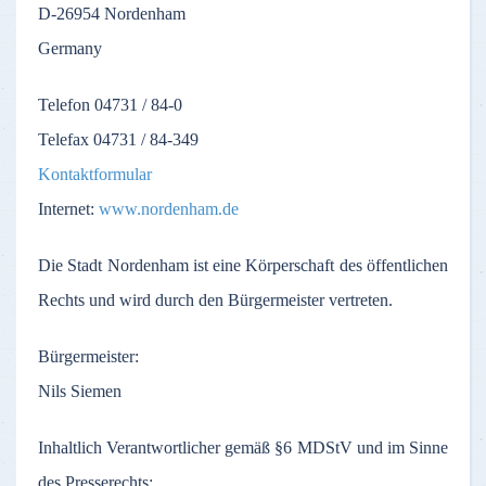
D-26954
Nordenham
Germany
Telefon
04731 / 84-0
Telefax
04731 / 84-349
Kontaktformular
Internet:
www.nordenham.de
Die
Stadt
Nordenham
ist
eine
Körperschaft
des
öffentlichen
Rechts
und
wird
durch
den
Bürgermeister
vertreten
.
Bürgermeister
:
Nils Siemen
Inhaltlich
Verantwortlicher
gemäß
§6
MDStV
und
im
Sinne
des
Presserechts
: