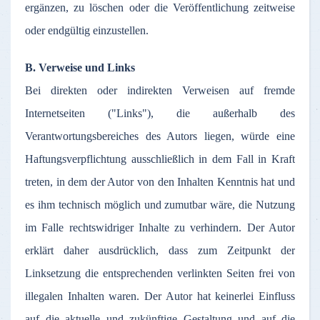
ergänzen
,
zu
löschen
oder
die
Veröffentlichung
zeitweise
oder
endgültig
einzustellen
.
B.
Verweise
und Links
Bei
direkten
oder
indirekten
Verweisen
auf
fremde
Internetseiten
("Links"), die
außerhalb
des
Verantwortungsbereiches
des
Autors
liegen
,
würde
eine
Haftungsverpflichtung
ausschließlich
in
dem
Fall in Kraft
treten
, in
dem
der
Autor
von den
Inhalten
Kenntnis
hat und
es
ihm
technisch
möglich
und
zumutbar
wäre
, die
Nutzung
im
Falle
rechtswidriger
Inhalte
zu
verhindern
.
Der
Autor
erklärt
daher
ausdrücklich
,
dass
zum
Zeitpunkt
der
Linksetzung
die
entsprechenden
verlinkten
Seiten
frei
von
illegalen
Inhalten
waren
.
Der
Autor
hat
keinerlei
Einfluss
auf
die
aktuelle
und
zukünftige
Gestaltung
und
auf
die