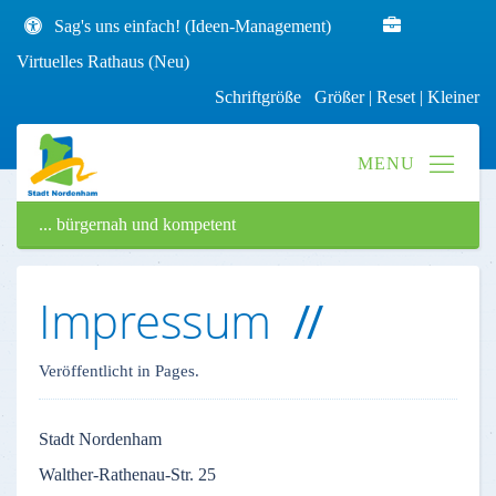
Sag's uns einfach! (Ideen-Management)
Virtuelles Rathaus (Neu)
Schriftgröße
Größer
|
Reset
|
Kleiner
... bürgernah und kompetent
Impressum
Veröffentlicht in Pages.
Stadt
Nordenham
Walther-Rathenau-Str
. 25