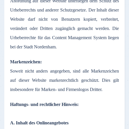
Anordnung
auf
dieser
Website
unterliegen
dem
Schutz
des
Urheberrechts
und
anderer
Schutzgesetze
.
Der
Inhalt
dieser
Website
darf
nicht
von
Benutzern
kopiert
,
verbreitet
,
verändert
oder
Dritten
zugänglich
gemacht
werden
. Die
Urheberrechte
für
das
Content Management System
liegen
bei
der
Stadt
Nordenham
.
Markenzeichen
:
Soweit
nicht
anders
angegeben
,
sind
alle
Markenzeichen
auf
dieser
Website
markenrechtlich
geschützt
. Dies gilt
insbesondere
für
Marken
- und
Firmenlogos
Dritter
.
Haftungs
- und
rechtlicher
Hinweis
:
A.
Inhalt
des
Onlineangebotes