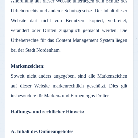
Anordnung
auf
dieser
Website
unterliegen
dem
Schutz
des
Urheberrechts
und
anderer
Schutzgesetze
.
Der
Inhalt
dieser
Website
darf
nicht
von
Benutzern
kopiert
,
verbreitet
,
verändert
oder
Dritten
zugänglich
gemacht
werden
. Die
Urheberrechte
für
das
Content Management System
liegen
bei
der
Stadt
Nordenham
.
Markenzeichen
:
Soweit
nicht
anders
angegeben
,
sind
alle
Markenzeichen
auf
dieser
Website
markenrechtlich
geschützt
. Dies gilt
insbesondere
für
Marken
- und
Firmenlogos
Dritter
.
Haftungs
- und
rechtlicher
Hinweis
:
A.
Inhalt
des
Onlineangebotes