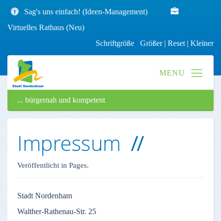
Sag's uns einfach! (Ideen-Management)
Virtuelles Rathaus (Neu)
Schriftgröße
Größer
|
Reset
|
Kleiner
... bürgernah und kompetent
Impressum
Veröffentlicht in Pages.
Stadt
Nordenham
Walther-Rathenau-Str
. 25