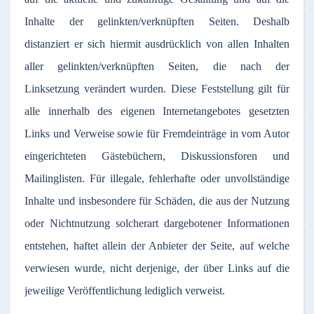
Inhalte
der
gelinkten
/
verknüpften
Seiten
.
Deshalb
distanziert
er
sich
hiermit
ausdrücklich
von
allen
Inhalten
aller
gelinkten
/
verknüpften
Seiten
, die
nach
der
Linksetzung
verändert
wurden
.
Diese
Feststellung
gilt
für
alle
innerhalb
des
eigenen
Internetangebotes
gesetzten
Links und
Verweise
sowie
für
Fremdeinträge
in
vom
Autor
eingerichteten
Gästebüchern
,
Diskussionsforen
und
Mailinglisten
.
Für
illegale
,
fehlerhafte
oder
unvollständige
Inhalte
und
insbesondere
für
Schäden
, die
aus
der
Nutzung
oder
Nichtnutzung
solcherart
dargebotener
Informationen
entstehen
,
haftet
allein
der
Anbieter
der
Seite
,
auf
welche
verwiesen
wurde
,
nicht
derjenige
,
der
über
Links
auf
die
jeweilige
Veröffentlichung
lediglich
verweist
.