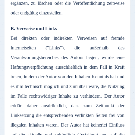
ergänzen
,
zu
löschen
oder
die
Veröffentlichung
zeitweise
oder
endgültig
einzustellen
.
B.
Verweise
und Links
Bei
direkten
oder
indirekten
Verweisen
auf
fremde
Internetseiten
("Links"), die
außerhalb
des
Verantwortungsbereiches
des
Autors
liegen
,
würde
eine
Haftungsverpflichtung
ausschließlich
in
dem
Fall in Kraft
treten
, in
dem
der
Autor
von den
Inhalten
Kenntnis
hat und
es
ihm
technisch
möglich
und
zumutbar
wäre
, die
Nutzung
im
Falle
rechtswidriger
Inhalte
zu
verhindern
.
Der
Autor
erklärt
daher
ausdrücklich
,
dass
zum
Zeitpunkt
der
Linksetzung
die
entsprechenden
verlinkten
Seiten
frei
von
illegalen
Inhalten
waren
.
Der
Autor
hat
keinerlei
Einfluss
auf
die
aktuelle
und
zukünftige
Gestaltung
und
auf
die