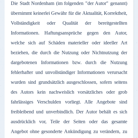
Die
Stadt
Nordenham
(
im
folgenden
"
der
Autor
"
genannt
)
übernimmt
keinerlei
Gewähr
für
die
Aktualität
,
Korrektheit
,
Vollständigkeit
oder
Qualität
der
bereitgestellten
Informationen
.
Haftungsansprüche
gegen
den
Autor
,
welche
sich
auf
Schäden
materieller
oder
ideeller
Art
beziehen
, die
durch
die
Nutzung
oder
Nichtnutzung
der
dargebotenen
Informationen
bzw
.
durch
die
Nutzung
fehlerhafter
und
unvollständiger
Informationen
verursacht
wurden
sind
grundsätzlich
ausgeschlossen
,
sofern
seitens
des
Autors
kein
nachweislich
vorsätzliches
oder
grob
fahrlässiges
Verschulden
vorliegt
.
Alle
Angebote
sind
freibleibend
und
unverbindlich
.
Der
Autor
behält
es
sich
ausdrücklich
vor
,
Teile
der
Seiten
oder
das
gesamte
Angebot
ohne
gesonderte
Ankündigung
zu
verändern
,
zu