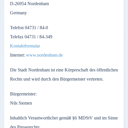
D-26954
Nordenham
Germany
Telefon
04731 / 84-0
Telefax
04731 / 84-349
Kontaktformular
Internet:
www.nordenham.de
Die
Stadt
Nordenham
ist
eine
Körperschaft
des
öffentlichen
Rechts
und
wird
durch
den
Bürgermeister
vertreten
.
Bürgermeister
:
Nils Siemen
Inhaltlich
Verantwortlicher
gemäß
§6
MDStV
und
im
Sinne
des
Presserechts
: