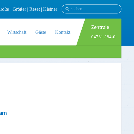
tgröße
Größer
|
Reset
|
Kleiner
Zentrale
Wirtschaft
Gäste
Kontakt
04731 / 84-0
ham