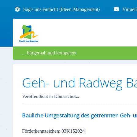
Sag's uns einfach! (Ideen-Management)
Virtuel
... bürgernah und kompetent
Geh- und Radweg B
Veröffentlicht in Klimaschutz.
Bauliche Umgestaltung des getrennten Geh- 
Förderkennzeichen: 03K152024