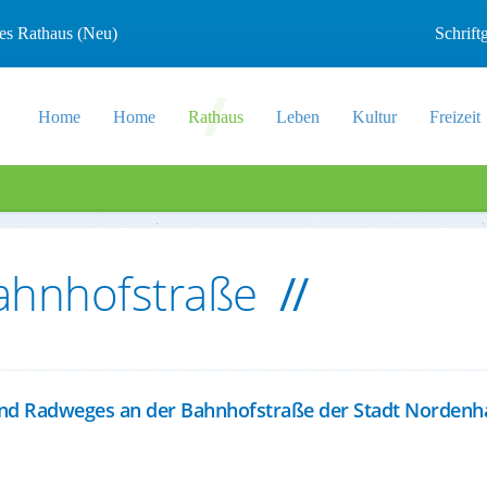
les Rathaus (Neu)
Schrif
Home
Home
Rathaus
Leben
Kultur
Freizeit
ahnhofstraße
und Radweges an der Bahnhofstraße der Stadt Norden