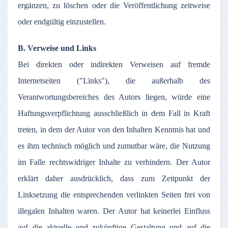
ergänzen
,
zu
löschen
oder
die
Veröffentlichung
zeitweise
oder
endgültig
einzustellen
.
B.
Verweise
und Links
Bei
direkten
oder
indirekten
Verweisen
auf
fremde
Internetseiten
("Links"), die
außerhalb
des
Verantwortungsbereiches
des
Autors
liegen
,
würde
eine
Haftungsverpflichtung
ausschließlich
in
dem
Fall in Kraft
treten
, in
dem
der
Autor
von den
Inhalten
Kenntnis
hat und
es
ihm
technisch
möglich
und
zumutbar
wäre
, die
Nutzung
im
Falle
rechtswidriger
Inhalte
zu
verhindern
.
Der
Autor
erklärt
daher
ausdrücklich
,
dass
zum
Zeitpunkt
der
Linksetzung
die
entsprechenden
verlinkten
Seiten
frei
von
illegalen
Inhalten
waren
.
Der
Autor
hat
keinerlei
Einfluss
auf
die
aktuelle
und
zukünftige
Gestaltung
und
auf
die