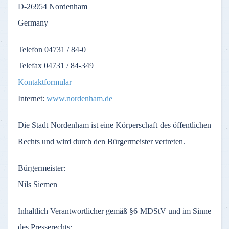
D-26954
Nordenham
Germany
Telefon
04731 / 84-0
Telefax
04731 / 84-349
Kontaktformular
Internet:
www.nordenham.de
Die
Stadt
Nordenham
ist
eine
Körperschaft
des
öffentlichen
Rechts
und
wird
durch
den
Bürgermeister
vertreten
.
Bürgermeister
:
Nils Siemen
Inhaltlich
Verantwortlicher
gemäß
§6
MDStV
und
im
Sinne
des
Presserechts
: