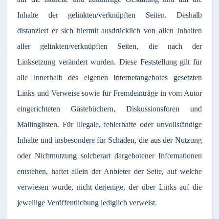
Inhalte
der
gelinkten
/
verknüpften
Seiten
.
Deshalb
distanziert
er
sich
hiermit
ausdrücklich
von
allen
Inhalten
aller
gelinkten
/
verknüpften
Seiten
, die
nach
der
Linksetzung
verändert
wurden
.
Diese
Feststellung
gilt
für
alle
innerhalb
des
eigenen
Internetangebotes
gesetzten
Links und
Verweise
sowie
für
Fremdeinträge
in
vom
Autor
eingerichteten
Gästebüchern
,
Diskussionsforen
und
Mailinglisten
.
Für
illegale
,
fehlerhafte
oder
unvollständige
Inhalte
und
insbesondere
für
Schäden
, die
aus
der
Nutzung
oder
Nichtnutzung
solcherart
dargebotener
Informationen
entstehen
,
haftet
allein
der
Anbieter
der
Seite
,
auf
welche
verwiesen
wurde
,
nicht
derjenige
,
der
über
Links
auf
die
jeweilige
Veröffentlichung
lediglich
verweist
.