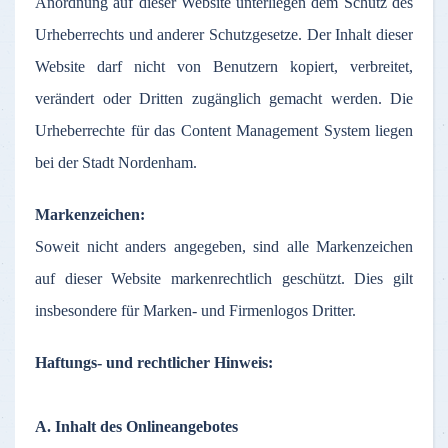
Anordnung
auf
dieser
Website
unterliegen
dem
Schutz
des
Urheberrechts
und
anderer
Schutzgesetze
.
Der
Inhalt
dieser
Website
darf
nicht
von
Benutzern
kopiert
,
verbreitet
,
verändert
oder
Dritten
zugänglich
gemacht
werden
. Die
Urheberrechte
für
das
Content Management System
liegen
bei
der
Stadt
Nordenham
.
Markenzeichen
:
Soweit
nicht
anders
angegeben
,
sind
alle
Markenzeichen
auf
dieser
Website
markenrechtlich
geschützt
. Dies gilt
insbesondere
für
Marken
- und
Firmenlogos
Dritter
.
Haftungs
- und
rechtlicher
Hinweis
:
A.
Inhalt
des
Onlineangebotes