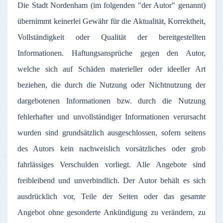
Die
Stadt
Nordenham
(
im
folgenden
"
der
Autor
"
genannt
)
übernimmt
keinerlei
Gewähr
für
die
Aktualität
,
Korrektheit
,
Vollständigkeit
oder
Qualität
der
bereitgestellten
Informationen
.
Haftungsansprüche
gegen
den
Autor
,
welche
sich
auf
Schäden
materieller
oder
ideeller
Art
beziehen
, die
durch
die
Nutzung
oder
Nichtnutzung
der
dargebotenen
Informationen
bzw
.
durch
die
Nutzung
fehlerhafter
und
unvollständiger
Informationen
verursacht
wurden
sind
grundsätzlich
ausgeschlossen
,
sofern
seitens
des
Autors
kein
nachweislich
vorsätzliches
oder
grob
fahrlässiges
Verschulden
vorliegt
.
Alle
Angebote
sind
freibleibend
und
unverbindlich
.
Der
Autor
behält
es
sich
ausdrücklich
vor
,
Teile
der
Seiten
oder
das
gesamte
Angebot
ohne
gesonderte
Ankündigung
zu
verändern
,
zu