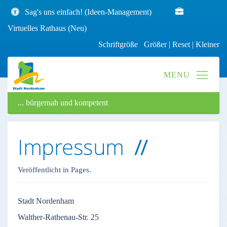
Sag's uns einfach! (Ideen-Management)
Virtuelles Rathaus (Neu)
Schriftgröße
Größer
|
Reset
|
Kleiner
... bürgernah und kompetent
Impressum
Veröffentlicht in Pages.
Stadt
Nordenham
Walther-Rathenau-Str
. 25