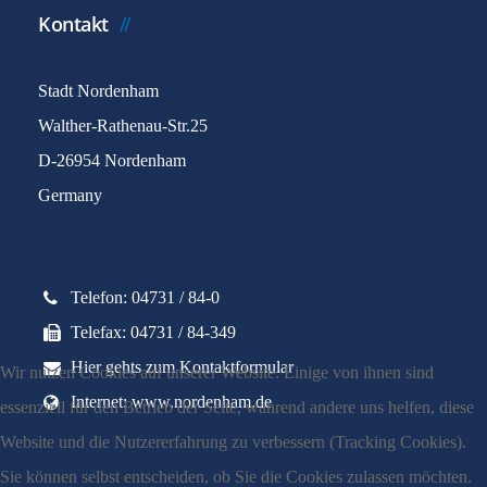
Kontakt
Stadt Nordenham
Walther-Rathenau-Str.25
D-26954 Nordenham
Germany
Telefon: 04731 / 84-0
Telefax: 04731 / 84-349
Hier gehts zum Kontaktformular
Wir nutzen Cookies auf unserer Website. Einige von ihnen sind
Internet: www.nordenham.de
essenziell für den Betrieb der Seite, während andere uns helfen, diese
Website und die Nutzererfahrung zu verbessern (Tracking Cookies).
Sie können selbst entscheiden, ob Sie die Cookies zulassen möchten.