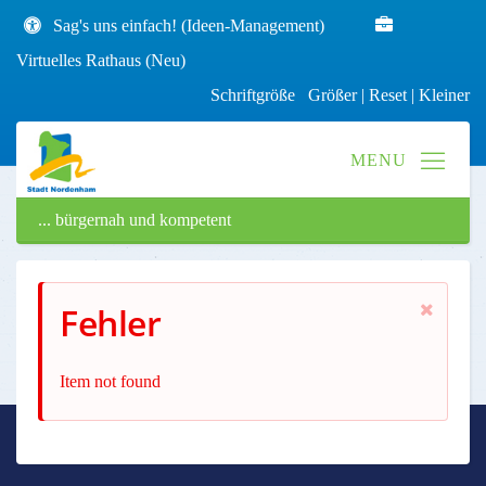
Sag's uns einfach! (Ideen-Management)
Virtuelles Rathaus (Neu)
Schriftgröße
Größer
|
Reset
|
Kleiner
... bürgernah und kompetent
Fehler
Item not found