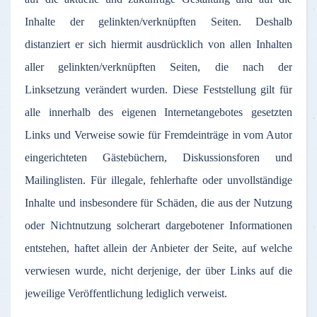
Inhalte
der
gelinkten
/
verknüpften
Seiten
.
Deshalb
distanziert
er
sich
hiermit
ausdrücklich
von
allen
Inhalten
aller
gelinkten
/
verknüpften
Seiten
, die
nach
der
Linksetzung
verändert
wurden
.
Diese
Feststellung
gilt
für
alle
innerhalb
des
eigenen
Internetangebotes
gesetzten
Links und
Verweise
sowie
für
Fremdeinträge
in
vom
Autor
eingerichteten
Gästebüchern
,
Diskussionsforen
und
Mailinglisten
.
Für
illegale
,
fehlerhafte
oder
unvollständige
Inhalte
und
insbesondere
für
Schäden
, die
aus
der
Nutzung
oder
Nichtnutzung
solcherart
dargebotener
Informationen
entstehen
,
haftet
allein
der
Anbieter
der
Seite
,
auf
welche
verwiesen
wurde
,
nicht
derjenige
,
der
über
Links
auf
die
jeweilige
Veröffentlichung
lediglich
verweist
.