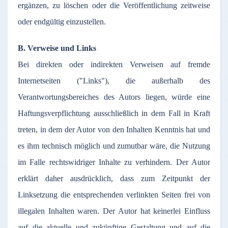
ergänzen
,
zu
löschen
oder
die
Veröffentlichung
zeitweise
oder
endgültig
einzustellen
.
B.
Verweise
und Links
Bei
direkten
oder
indirekten
Verweisen
auf
fremde
Internetseiten
("Links"), die
außerhalb
des
Verantwortungsbereiches
des
Autors
liegen
,
würde
eine
Haftungsverpflichtung
ausschließlich
in
dem
Fall in Kraft
treten
, in
dem
der
Autor
von den
Inhalten
Kenntnis
hat und
es
ihm
technisch
möglich
und
zumutbar
wäre
, die
Nutzung
im
Falle
rechtswidriger
Inhalte
zu
verhindern
.
Der
Autor
erklärt
daher
ausdrücklich
,
dass
zum
Zeitpunkt
der
Linksetzung
die
entsprechenden
verlinkten
Seiten
frei
von
illegalen
Inhalten
waren
.
Der
Autor
hat
keinerlei
Einfluss
auf
die
aktuelle
und
zukünftige
Gestaltung
und
auf
die