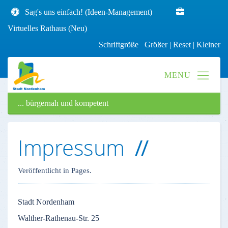
Sag's uns einfach! (Ideen-Management)
Virtuelles Rathaus (Neu)
Schriftgröße
Größer
|
Reset
|
Kleiner
... bürgernah und kompetent
Impressum
Veröffentlicht in Pages.
Stadt
Nordenham
Walther-Rathenau-Str
. 25