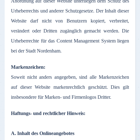
Anordnung
auf
dieser
Website
unterliegen
dem
Schutz
des
Urheberrechts
und
anderer
Schutzgesetze
.
Der
Inhalt
dieser
Website
darf
nicht
von
Benutzern
kopiert
,
verbreitet
,
verändert
oder
Dritten
zugänglich
gemacht
werden
. Die
Urheberrechte
für
das
Content Management System
liegen
bei
der
Stadt
Nordenham
.
Markenzeichen
:
Soweit
nicht
anders
angegeben
,
sind
alle
Markenzeichen
auf
dieser
Website
markenrechtlich
geschützt
. Dies gilt
insbesondere
für
Marken
- und
Firmenlogos
Dritter
.
Haftungs
- und
rechtlicher
Hinweis
:
A.
Inhalt
des
Onlineangebotes