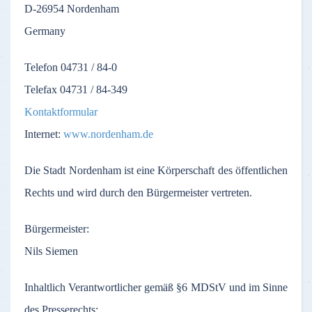
D-26954
Nordenham
Germany
Telefon
04731 / 84-0
Telefax
04731 / 84-349
Kontaktformular
Internet:
www.nordenham.de
Die
Stadt
Nordenham
ist
eine
Körperschaft
des
öffentlichen
Rechts
und
wird
durch
den
Bürgermeister
vertreten
.
Bürgermeister
:
Nils Siemen
Inhaltlich
Verantwortlicher
gemäß
§6
MDStV
und
im
Sinne
des
Presserechts
: