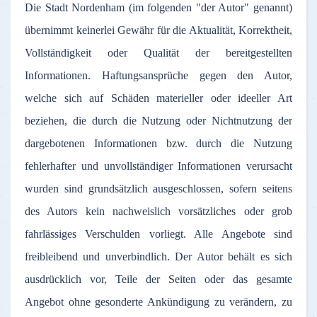
Die
Stadt
Nordenham
(
im
folgenden
"
der
Autor
"
genannt
)
übernimmt
keinerlei
Gewähr
für
die
Aktualität
,
Korrektheit
,
Vollständigkeit
oder
Qualität
der
bereitgestellten
Informationen
.
Haftungsansprüche
gegen
den
Autor
,
welche
sich
auf
Schäden
materieller
oder
ideeller
Art
beziehen
, die
durch
die
Nutzung
oder
Nichtnutzung
der
dargebotenen
Informationen
bzw
.
durch
die
Nutzung
fehlerhafter
und
unvollständiger
Informationen
verursacht
wurden
sind
grundsätzlich
ausgeschlossen
,
sofern
seitens
des
Autors
kein
nachweislich
vorsätzliches
oder
grob
fahrlässiges
Verschulden
vorliegt
.
Alle
Angebote
sind
freibleibend
und
unverbindlich
.
Der
Autor
behält
es
sich
ausdrücklich
vor
,
Teile
der
Seiten
oder
das
gesamte
Angebot
ohne
gesonderte
Ankündigung
zu
verändern
,
zu