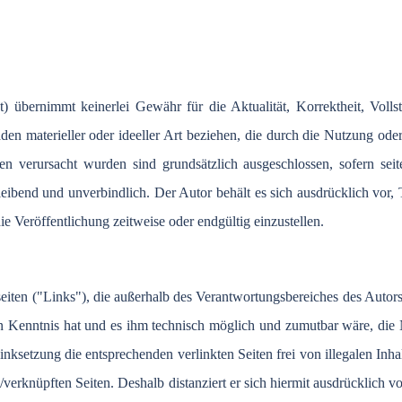
t
)
übernimmt
keinerlei
Gewähr
für
die
Aktualität
,
Korrektheit
,
Volls
äden
materieller
oder
ideeller
Art
beziehen
, die
durch
die
Nutzung
ode
nen
verursacht
wurden
sind
grundsätzlich
ausgeschlossen
,
sofern
sei
leibend
und
unverbindlich
.
Der
Autor
behält
es
sich
ausdrücklich
vor
,
ie
Veröffentlichung
zeitweise
oder
endgültig
einzustellen
.
seiten
("Links"), die
außerhalb
des
Verantwortungsbereiches
des
Autor
n
Kenntnis
hat und
es
ihm
technisch
möglich
und
zumutbar
wäre
, die
inksetzung
die
entsprechenden
verlinkten
Seiten
frei
von
illegalen
Inha
n
/
verknüpften
Seiten
.
Deshalb
distanziert
er
sich
hiermit
ausdrücklich
v