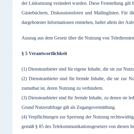
der
Linksetzung
verändert
wurden
.
Diese
Feststellung
gilt
f
Gästebüchern
,
Diskussionsforen
und
Mailinglisten
.
Für
il
dargebotener
Informationen
entstehen
,
haftet
allein
der
Anbi
Auszug aus dem Gesetz über die Nutzung von Telediensten
§ 5 Verantwortlichkeit
(1) Diensteanbieter sind für eigene Inhalte, die sie zur Nu
(2) Diensteanbieter sind für fremde Inhalte, die sie zur 
zumutbar ist, deren Nutzung zu verhindern.
(3) Diensteanbieter sind für fremde Inhalte, zu denen sie l
Grund Nutzerabfrage gilt als Zugangsvermittlung.
(4) Verpflichtungen zur Sperrung der Nutzung rechtswidri
gemäß § 85 des Telekommunikationsgesetzes von diesen Inh