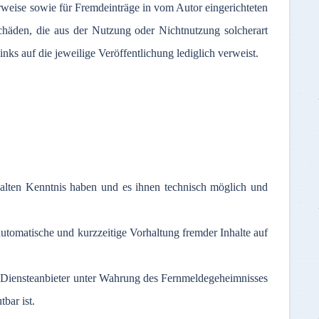
rweise
sowie
für
Fremdeinträge
in
vom
Autor
eingerichteten
chäden
, die
aus
der
Nutzung
oder
Nichtnutzung
solcherart
inks
auf
die
jeweilige
Veröffentlichung
lediglich
verweist
.
Inhalten Kenntnis haben und es ihnen technisch möglich und
 automatische und kurzzeitige Vorhaltung fremder Inhalte auf
r Diensteanbieter unter Wahrung des Fernmeldegeheimnisses
bar ist.