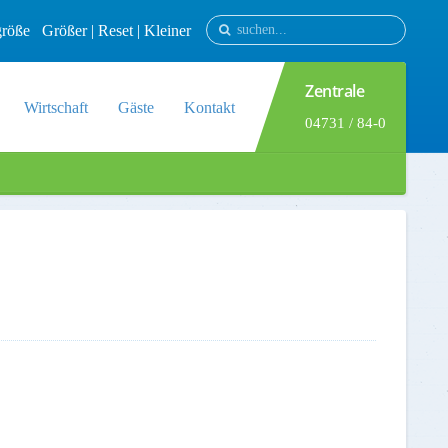
tgröße
Größer
|
Reset
|
Kleiner
Zentrale
Wirtschaft
Gäste
Kontakt
04731 / 84-0