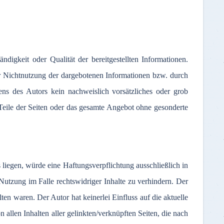
tändigkeit
oder
Qualität
der
bereitgestellten
Informationen
.
r
Nichtnutzung
der
dargebotenen
Informationen
bzw
.
durch
tens
des
Autors
kein
nachweislich
vorsätzliches
oder
grob
Teile
der
Seiten
oder
das
gesamte
Angebot
ohne
gesonderte
s
liegen
,
würde
eine
Haftungsverpflichtung
ausschließlich
in
Nutzung
im
Falle
rechtswidriger
Inhalte
zu
verhindern
.
Der
lten
waren
.
Der
Autor
hat
keinerlei
Einfluss
auf
die
aktuelle
on
allen
Inhalten
aller
gelinkten
/
verknüpften
Seiten
, die
nach