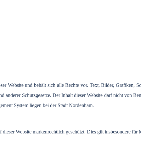
eser
Website und
behält
sich
alle
Rechte
vor
. Text,
Bilder
,
Grafiken
, S
nd
anderer
Schutzgesetze
.
Der
Inhalt
dieser
Website
darf
nicht
von
Ben
gement System
liegen
bei
der
Stadt
Nordenham
.
f
dieser
Website
markenrechtlich
geschützt
. Dies gilt
insbesondere
für