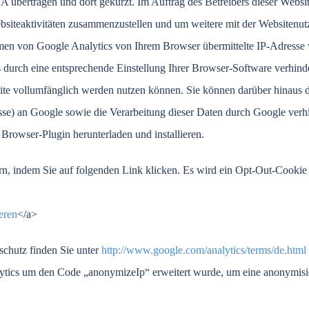
A übertragen und dort gekürzt. Im Auftrag des Betreibers dieser Websi
siteaktivitäten zusammenzustellen und um weitere mit der Websitenut
men von Google Analytics von Ihrem Browser übermittelte IP-Adresse 
urch eine entsprechende Einstellung Ihrer Browser-Software verhinder
site vollumfänglich werden nutzen können. Sie können darüber hinaus d
sse) an Google sowie die Verarbeitung dieser Daten durch Google verh
 Browser-Plugin herunterladen und installieren.
n, indem Sie auf folgenden Link klicken. Es wird ein Opt-Out-Cookie g
eren
</a>
chutz finden Sie unter
http://www.google.com/analytics/terms/de.html
alytics um den Code „anonymizeIp“ erweitert wurde, um eine anonymisi