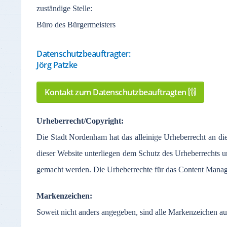
zuständige
Stelle
:
Büro des Bürgermeisters
Datenschutzbeauftragter:
Jörg Patzke
Kontakt zum Datenschutzbeauftragten
Urheberrecht
/Copyright:
Die Stadt
Nordenham
hat
das
alleinige
Urheberrecht
an
di
dieser
Website
unterliegen
dem
Schutz
des
Urheberrechts
u
gemacht
werden
. Die
Urheberrechte
für
das
Content Mana
Markenzeichen
:
Soweit
nicht
anders
angegeben
,
sind
alle
Markenzeichen
au