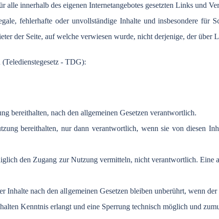
ür
alle
innerhalb
des
eigenen
Internetangebotes
gesetzten
Links und
Ve
legale
,
fehlerhafte
oder
unvollständige
Inhalte
und
insbesondere
für
S
eter
der
Seite
,
auf
welche
verwiesen
wurde
,
nicht
derjenige
,
der
über
L
 (Teledienstegesetz - TDG):
tzung bereithalten, nach den allgemeinen Gesetzen verantwortlich.
Nutzung bereithalten, nur dann verantwortlich, wenn sie von diesen 
ediglich den Zugang zur Nutzung vermitteln, nicht verantwortlich. Eine
ger Inhalte nach den allgemeinen Gesetzen bleiben unberührt, wenn de
alten Kenntnis erlangt und eine Sperrung technisch möglich und zumut