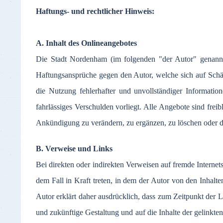
Haftungs
- und
rechtlicher
Hinweis
:
A.
Inhalt
des
Onlineangebotes
Die
Stadt
Nordenham
(
im
folgenden
"
der
Autor
"
genann
Haftungsansprüche
gegen
den
Autor
,
welche
sich
auf
Sch
die
Nutzung
fehlerhafter
und
unvollständiger
Informatio
fahrlässiges
Verschulden
vorliegt
.
Alle
Angebote
sind
freib
Ankündigung
zu
verändern
,
zu
ergänzen
,
zu
löschen
oder
d
B.
Verweise
und Links
Bei
direkten
oder
indirekten
Verweisen
auf
fremde
Internet
dem
Fall in Kraft
treten
, in
dem
der
Autor
von den
Inhalte
Autor
erklärt
daher
ausdrücklich
,
dass
zum
Zeitpunkt
der
L
und
zukünftige
Gestaltung
und
auf
die
Inhalte
der
gelinkte