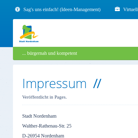
Sag's uns einfach! (Ideen-Management)
Virtuel
... bürgernah und kompetent
Impressum
Veröffentlicht in Pages.
Stadt
Nordenham
Walther-Rathenau-Str
. 25
D-26954
Nordenham