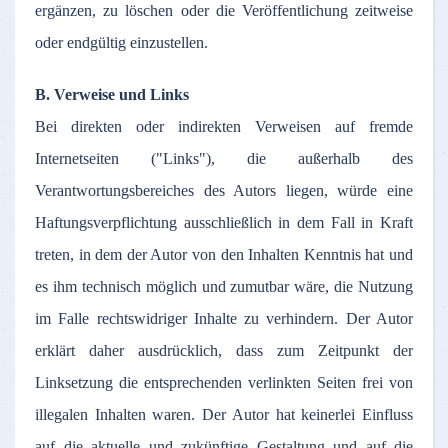
ergänzen
,
zu
löschen
oder
die
Veröffentlichung
zeitweise
oder
endgültig
einzustellen
.
B.
Verweise
und Links
Bei
direkten
oder
indirekten
Verweisen
auf
fremde
Internetseiten
("Links"), die
außerhalb
des
Verantwortungsbereiches
des
Autors
liegen
,
würde
eine
Haftungsverpflichtung
ausschließlich
in
dem
Fall in Kraft
treten
, in
dem
der
Autor
von den
Inhalten
Kenntnis
hat und
es
ihm
technisch
möglich
und
zumutbar
wäre
, die
Nutzung
im
Falle
rechtswidriger
Inhalte
zu
verhindern
.
Der
Autor
erklärt
daher
ausdrücklich
,
dass
zum
Zeitpunkt
der
Linksetzung
die
entsprechenden
verlinkten
Seiten
frei
von
illegalen
Inhalten
waren
.
Der
Autor
hat
keinerlei
Einfluss
auf
die
aktuelle
und
zukünftige
Gestaltung
und
auf
die