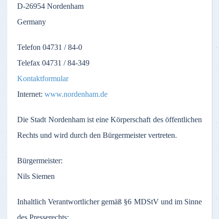
D-26954
Nordenham
Germany
Telefon
04731 / 84-0
Telefax
04731 / 84-349
Kontaktformular
Internet:
www.nordenham.de
Die
Stadt
Nordenham
ist
eine
Körperschaft
des
öffentlichen
Rechts
und
wird
durch
den
Bürgermeister
vertreten
.
Bürgermeister
:
Nils Siemen
Inhaltlich
Verantwortlicher
gemäß
§6
MDStV
und
im
Sinne
des
Presserechts
: