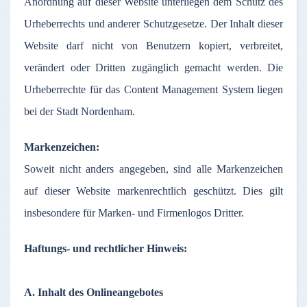
Anordnung
auf
dieser
Website
unterliegen
dem
Schutz
des
Urheberrechts
und
anderer
Schutzgesetze
.
Der
Inhalt
dieser
Website
darf
nicht
von
Benutzern
kopiert
,
verbreitet
,
verändert
oder
Dritten
zugänglich
gemacht
werden
. Die
Urheberrechte
für
das
Content Management System
liegen
bei
der
Stadt
Nordenham
.
Markenzeichen
:
Soweit
nicht
anders
angegeben
,
sind
alle
Markenzeichen
auf
dieser
Website
markenrechtlich
geschützt
. Dies gilt
insbesondere
für
Marken
- und
Firmenlogos
Dritter
.
Haftungs
- und
rechtlicher
Hinweis
:
A.
Inhalt
des
Onlineangebotes