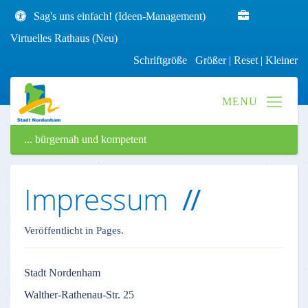
Sag's uns einfach! (Ideen-Management)
Virtuelles Rathaus (Neu)
Schriftgröße
Größer
|
Reset
|
Kleiner
... bürgernah und kompetent
Impressum
Veröffentlicht in Pages.
Stadt
Nordenham
Walther-Rathenau-Str
. 25