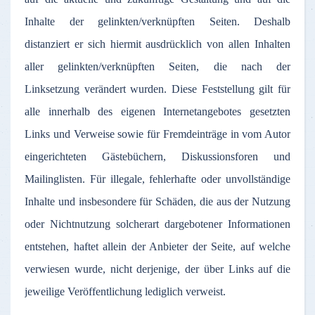
Inhalte
der
gelinkten
/
verknüpften
Seiten
.
Deshalb
distanziert
er
sich
hiermit
ausdrücklich
von
allen
Inhalten
aller
gelinkten
/
verknüpften
Seiten
, die
nach
der
Linksetzung
verändert
wurden
.
Diese
Feststellung
gilt
für
alle
innerhalb
des
eigenen
Internetangebotes
gesetzten
Links und
Verweise
sowie
für
Fremdeinträge
in
vom
Autor
eingerichteten
Gästebüchern
,
Diskussionsforen
und
Mailinglisten
.
Für
illegale
,
fehlerhafte
oder
unvollständige
Inhalte
und
insbesondere
für
Schäden
, die
aus
der
Nutzung
oder
Nichtnutzung
solcherart
dargebotener
Informationen
entstehen
,
haftet
allein
der
Anbieter
der
Seite
,
auf
welche
verwiesen
wurde
,
nicht
derjenige
,
der
über
Links
auf
die
jeweilige
Veröffentlichung
lediglich
verweist
.