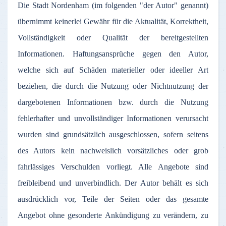
Die
Stadt
Nordenham
(
im
folgenden
"
der
Autor
"
genannt
)
übernimmt
keinerlei
Gewähr
für
die
Aktualität
,
Korrektheit
,
Vollständigkeit
oder
Qualität
der
bereitgestellten
Informationen
.
Haftungsansprüche
gegen
den
Autor
,
welche
sich
auf
Schäden
materieller
oder
ideeller
Art
beziehen
, die
durch
die
Nutzung
oder
Nichtnutzung
der
dargebotenen
Informationen
bzw
.
durch
die
Nutzung
fehlerhafter
und
unvollständiger
Informationen
verursacht
wurden
sind
grundsätzlich
ausgeschlossen
,
sofern
seitens
des
Autors
kein
nachweislich
vorsätzliches
oder
grob
fahrlässiges
Verschulden
vorliegt
.
Alle
Angebote
sind
freibleibend
und
unverbindlich
.
Der
Autor
behält
es
sich
ausdrücklich
vor
,
Teile
der
Seiten
oder
das
gesamte
Angebot
ohne
gesonderte
Ankündigung
zu
verändern
,
zu