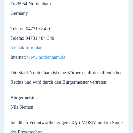
D-26954
Nordenham
Germany
Telefon
04731 / 84-0
Telefax
04731 / 84-349
Kontaktformular
Internet:
www.nordenham.de
Die
Stadt
Nordenham
ist
eine
Körperschaft
des
öffentlichen
Rechts
und
wird
durch
den
Bürgermeister
vertreten
.
Bürgermeister
:
Nils Siemen
Inhaltlich
Verantwortlicher
gemäß
§6
MDStV
und
im
Sinne
des
Presserechts
: