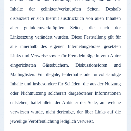
Inhalte
der
gelinkten
/
verknüpften
Seiten
.
Deshalb
distanziert
er
sich
hiermit
ausdrücklich
von
allen
Inhalten
aller
gelinkten
/
verknüpften
Seiten
, die
nach
der
Linksetzung
verändert
wurden
.
Diese
Feststellung
gilt
für
alle
innerhalb
des
eigenen
Internetangebotes
gesetzten
Links und
Verweise
sowie
für
Fremdeinträge
in
vom
Autor
eingerichteten
Gästebüchern
,
Diskussionsforen
und
Mailinglisten
.
Für
illegale
,
fehlerhafte
oder
unvollständige
Inhalte
und
insbesondere
für
Schäden
, die
aus
der
Nutzung
oder
Nichtnutzung
solcherart
dargebotener
Informationen
entstehen
,
haftet
allein
der
Anbieter
der
Seite
,
auf
welche
verwiesen
wurde
,
nicht
derjenige
,
der
über
Links
auf
die
jeweilige
Veröffentlichung
lediglich
verweist
.