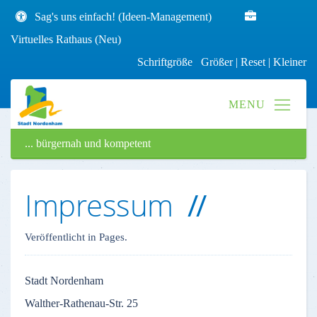
Sag's uns einfach! (Ideen-Management)
Virtuelles Rathaus (Neu)
Schriftgröße
Größer
|
Reset
|
Kleiner
... bürgernah und kompetent
Impressum
Veröffentlicht in Pages.
Stadt
Nordenham
Walther-Rathenau-Str
. 25