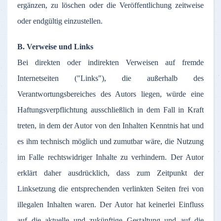
ergänzen
,
zu
löschen
oder
die
Veröffentlichung
zeitweise
oder
endgültig
einzustellen
.
B.
Verweise
und Links
Bei
direkten
oder
indirekten
Verweisen
auf
fremde
Internetseiten
("Links"), die
außerhalb
des
Verantwortungsbereiches
des
Autors
liegen
,
würde
eine
Haftungsverpflichtung
ausschließlich
in
dem
Fall in Kraft
treten
, in
dem
der
Autor
von den
Inhalten
Kenntnis
hat und
es
ihm
technisch
möglich
und
zumutbar
wäre
, die
Nutzung
im
Falle
rechtswidriger
Inhalte
zu
verhindern
.
Der
Autor
erklärt
daher
ausdrücklich
,
dass
zum
Zeitpunkt
der
Linksetzung
die
entsprechenden
verlinkten
Seiten
frei
von
illegalen
Inhalten
waren
.
Der
Autor
hat
keinerlei
Einfluss
auf
die
aktuelle
und
zukünftige
Gestaltung
und
auf
die