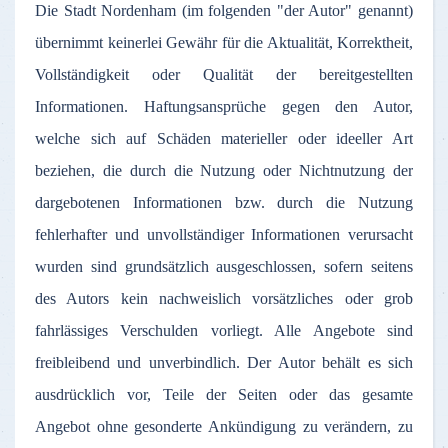
Die
Stadt
Nordenham
(
im
folgenden
"
der
Autor
"
genannt
)
übernimmt
keinerlei
Gewähr
für
die
Aktualität
,
Korrektheit
,
Vollständigkeit
oder
Qualität
der
bereitgestellten
Informationen
.
Haftungsansprüche
gegen
den
Autor
,
welche
sich
auf
Schäden
materieller
oder
ideeller
Art
beziehen
, die
durch
die
Nutzung
oder
Nichtnutzung
der
dargebotenen
Informationen
bzw
.
durch
die
Nutzung
fehlerhafter
und
unvollständiger
Informationen
verursacht
wurden
sind
grundsätzlich
ausgeschlossen
,
sofern
seitens
des
Autors
kein
nachweislich
vorsätzliches
oder
grob
fahrlässiges
Verschulden
vorliegt
.
Alle
Angebote
sind
freibleibend
und
unverbindlich
.
Der
Autor
behält
es
sich
ausdrücklich
vor
,
Teile
der
Seiten
oder
das
gesamte
Angebot
ohne
gesonderte
Ankündigung
zu
verändern
,
zu