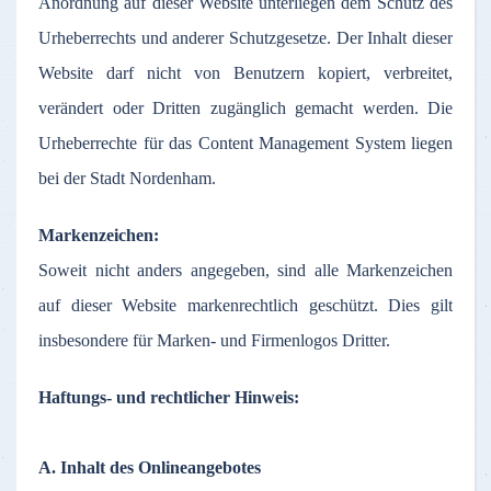
Anordnung
auf
dieser
Website
unterliegen
dem
Schutz
des
Urheberrechts
und
anderer
Schutzgesetze
.
Der
Inhalt
dieser
Website
darf
nicht
von
Benutzern
kopiert
,
verbreitet
,
verändert
oder
Dritten
zugänglich
gemacht
werden
. Die
Urheberrechte
für
das
Content Management System
liegen
bei
der
Stadt
Nordenham
.
Markenzeichen
:
Soweit
nicht
anders
angegeben
,
sind
alle
Markenzeichen
auf
dieser
Website
markenrechtlich
geschützt
. Dies gilt
insbesondere
für
Marken
- und
Firmenlogos
Dritter
.
Haftungs
- und
rechtlicher
Hinweis
:
A.
Inhalt
des
Onlineangebotes