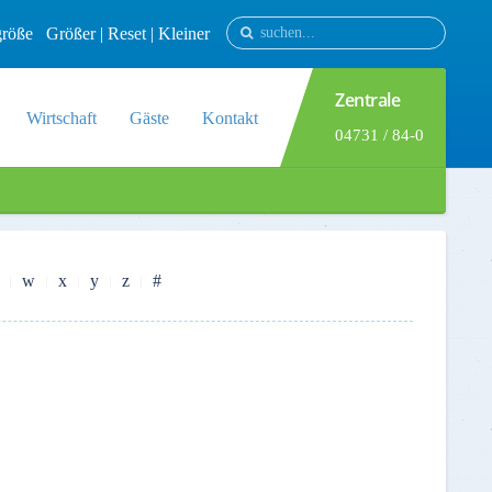
tgröße
Größer
|
Reset
|
Kleiner
Zentrale
Wirtschaft
Gäste
Kontakt
04731 / 84-0
w
x
y
z
#