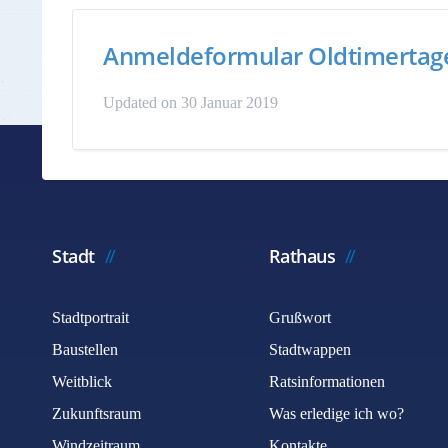
Anmeldeformular Oldtimertag
Updated on 30 Januar 2019
Stadt
Rathaus
Stadtportrait
Grußwort
Baustellen
Stadtwappen
Weitblick
Ratsinformationen
Zukunftsraum
Was erledige ich wo?
Windzeitraum
Kontakte