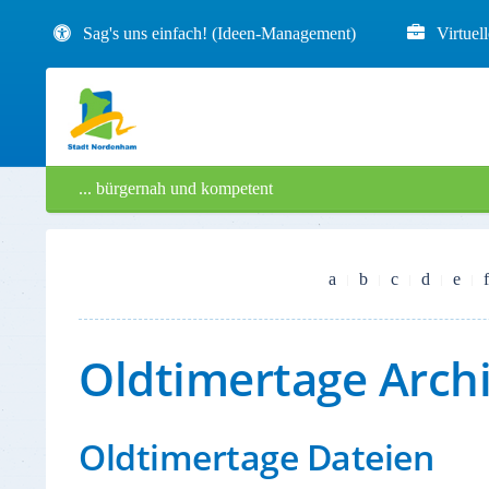
Sag's uns einfach! (Ideen-Management)
Virtuel
... bürgernah und kompetent
a
b
c
d
e
f
Oldtimertage Arch
Oldtimertage Dateien