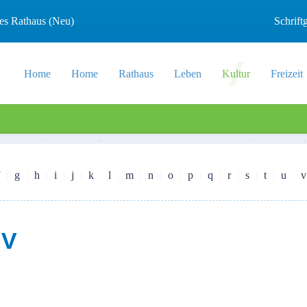
les Rathaus (Neu)
Schrif
Home
Home
Rathaus
Leben
Kultur
Freizeit
g
h
i
j
k
l
m
n
o
p
q
r
s
t
u
v
iv