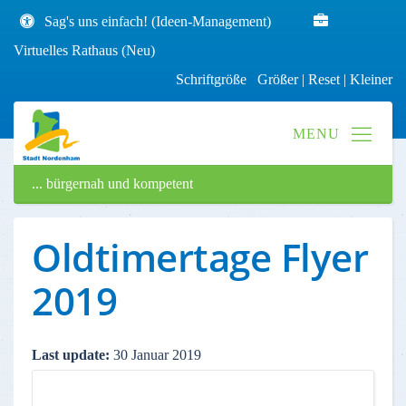
Sag's uns einfach! (Ideen-Management)
Virtuelles Rathaus (Neu)
Schriftgröße
Größer
|
Reset
|
Kleiner
... bürgernah und kompetent
Oldtimertage Flyer
2019
Last update:
30 Januar 2019