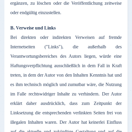
ergänzen
,
zu
löschen
oder
die
Veröffentlichung
zeitweise
oder
endgültig
einzustellen
.
B.
Verweise
und Links
Bei
direkten
oder
indirekten
Verweisen
auf
fremde
Internetseiten
("Links"), die
außerhalb
des
Verantwortungsbereiches
des
Autors
liegen
,
würde
eine
Haftungsverpflichtung
ausschließlich
in
dem
Fall in Kraft
treten
, in
dem
der
Autor
von den
Inhalten
Kenntnis
hat und
es
ihm
technisch
möglich
und
zumutbar
wäre
, die
Nutzung
im
Falle
rechtswidriger
Inhalte
zu
verhindern
.
Der
Autor
erklärt
daher
ausdrücklich
,
dass
zum
Zeitpunkt
der
Linksetzung
die
entsprechenden
verlinkten
Seiten
frei
von
illegalen
Inhalten
waren
.
Der
Autor
hat
keinerlei
Einfluss
auf
die
aktuelle
und
zukünftige
Gestaltung
und
auf
die