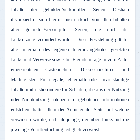
Inhalte
der
gelinkten
/
verknüpften
Seiten
.
Deshalb
distanziert
er
sich
hiermit
ausdrücklich
von
allen
Inhalten
aller
gelinkten
/
verknüpften
Seiten
, die
nach
der
Linksetzung
verändert
wurden
.
Diese
Feststellung
gilt
für
alle
innerhalb
des
eigenen
Internetangebotes
gesetzten
Links und
Verweise
sowie
für
Fremdeinträge
in
vom
Autor
eingerichteten
Gästebüchern
,
Diskussionsforen
und
Mailinglisten
.
Für
illegale
,
fehlerhafte
oder
unvollständige
Inhalte
und
insbesondere
für
Schäden
, die
aus
der
Nutzung
oder
Nichtnutzung
solcherart
dargebotener
Informationen
entstehen
,
haftet
allein
der
Anbieter
der
Seite
,
auf
welche
verwiesen
wurde
,
nicht
derjenige
,
der
über
Links
auf
die
jeweilige
Veröffentlichung
lediglich
verweist
.