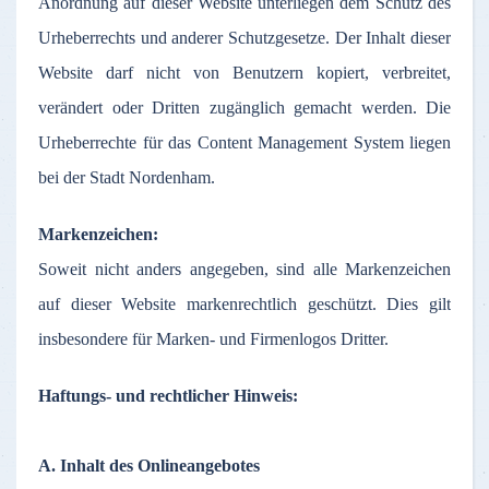
Anordnung
auf
dieser
Website
unterliegen
dem
Schutz
des
Urheberrechts
und
anderer
Schutzgesetze
.
Der
Inhalt
dieser
Website
darf
nicht
von
Benutzern
kopiert
,
verbreitet
,
verändert
oder
Dritten
zugänglich
gemacht
werden
. Die
Urheberrechte
für
das
Content Management System
liegen
bei
der
Stadt
Nordenham
.
Markenzeichen
:
Soweit
nicht
anders
angegeben
,
sind
alle
Markenzeichen
auf
dieser
Website
markenrechtlich
geschützt
. Dies gilt
insbesondere
für
Marken
- und
Firmenlogos
Dritter
.
Haftungs
- und
rechtlicher
Hinweis
:
A.
Inhalt
des
Onlineangebotes