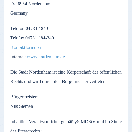
D-26954
Nordenham
Germany
Telefon
04731 / 84-0
Telefax
04731 / 84-349
Kontaktformular
Internet:
www.nordenham.de
Die
Stadt
Nordenham
ist
eine
Körperschaft
des
öffentlichen
Rechts
und
wird
durch
den
Bürgermeister
vertreten
.
Bürgermeister
:
Nils Siemen
Inhaltlich
Verantwortlicher
gemäß
§6
MDStV
und
im
Sinne
des
Presserechts
: