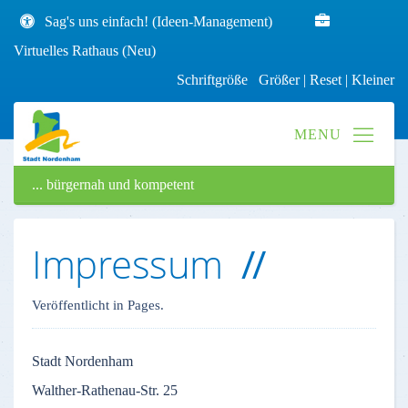
Sag's uns einfach! (Ideen-Management)
Virtuelles Rathaus (Neu)
Schriftgröße
Größer
|
Reset
|
Kleiner
... bürgernah und kompetent
Impressum
Veröffentlicht in Pages.
Stadt
Nordenham
Walther-Rathenau-Str
. 25