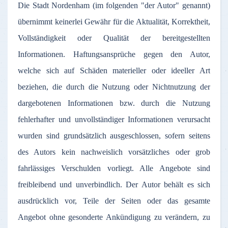
Die
Stadt
Nordenham
(
im
folgenden
"
der
Autor
"
genannt
)
übernimmt
keinerlei
Gewähr
für
die
Aktualität
,
Korrektheit
,
Vollständigkeit
oder
Qualität
der
bereitgestellten
Informationen
.
Haftungsansprüche
gegen
den
Autor
,
welche
sich
auf
Schäden
materieller
oder
ideeller
Art
beziehen
, die
durch
die
Nutzung
oder
Nichtnutzung
der
dargebotenen
Informationen
bzw
.
durch
die
Nutzung
fehlerhafter
und
unvollständiger
Informationen
verursacht
wurden
sind
grundsätzlich
ausgeschlossen
,
sofern
seitens
des
Autors
kein
nachweislich
vorsätzliches
oder
grob
fahrlässiges
Verschulden
vorliegt
.
Alle
Angebote
sind
freibleibend
und
unverbindlich
.
Der
Autor
behält
es
sich
ausdrücklich
vor
,
Teile
der
Seiten
oder
das
gesamte
Angebot
ohne
gesonderte
Ankündigung
zu
verändern
,
zu