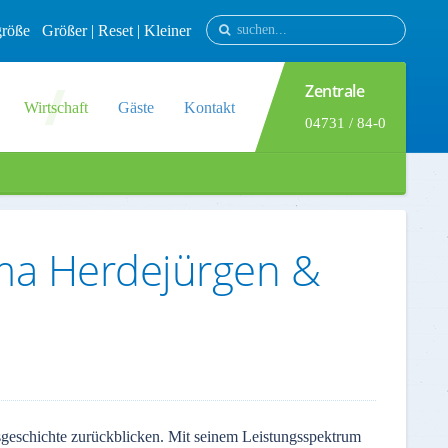
tgröße
Größer
|
Reset
|
Kleiner
Zentrale
Wirtschaft
Gäste
Kontakt
04731 / 84-0
rma Herdejürgen &
sgeschichte zurückblicken. Mit seinem Leistungsspektrum