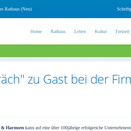
les Rathaus (Neu)
Schrif
Home
Rathaus
Leben
Kultur
Freizeit
räch" zu Gast bei der Fi
n & Harmsen
kann auf eine über 100jährige erfolgreiche Unternehmen