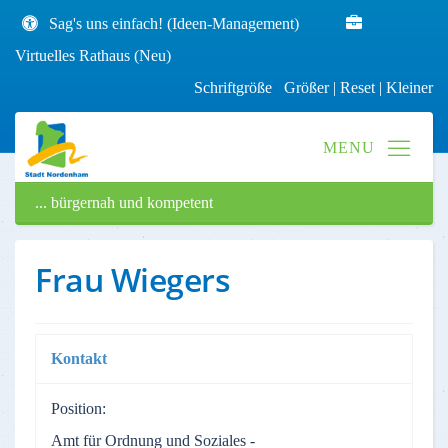
Sag's uns einfach! (Ideen-Management)
Virtuelles Rathaus (Neu)
Schriftgröße
Größer
|
Reset
|
Kleiner
... bürgernah und kompetent
Frau Wiegers
Kontakt
Position:
Amt für Ordnung und Soziales -