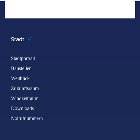
*
Benötigtes Feld
Name
*
Stadt
Stadtportrait
E-Mail
*
Baustellen
Weitblick
Betreff
*
Zukunftsraum
Windzeitraum
Downloads
Nachricht
*
Notrufnummern