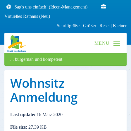
Sag's uns einfach! (Ideen-Management)
Virtuelles Rathaus (Neu)
Schriftgröße
Größer
|
Reset
|
Kleiner
... bürgernah und kompetent
Wohnsitz
Anmeldung
Last update:
16 März 2020
File size:
27.39 KB