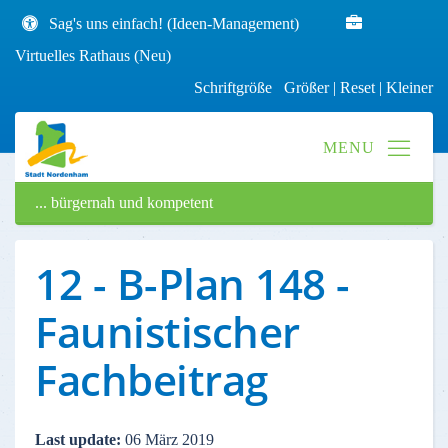
Sag's uns einfach! (Ideen-Management)
Virtuelles Rathaus (Neu)
Schriftgröße
Größer
|
Reset
|
Kleiner
... bürgernah und kompetent
12 - B-Plan 148 -
Faunistischer
Fachbeitrag
Last update:
06 März 2019