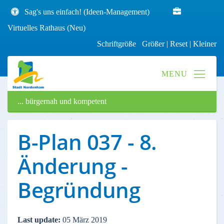
Sag's uns einfach! (Ideen-Management)
Virtuelles Rathaus (Neu)
Schriftgröße
Größer
|
Reset
|
Kleiner
... bürgernah und kompetent
B-Plan 037 - 8.
Änderung -
Begründung
Last update:
05 März 2019