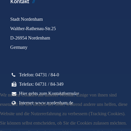
Kontakt
Stadt Nordenham
Walther-Rathenau-Str.25
D-26954 Nordenham
Germany
Telefon: 04731 / 84-0
Telefax: 04731 / 84-349
Hier gehts zum Kontaktformular
Wir nutzen Cookies auf unserer Website. Einige von ihnen sind
Internet: www.nordenham.de
essenziell für den Betrieb der Seite, während andere uns helfen, diese
Website und die Nutzererfahrung zu verbessern (Tracking Cookies).
Sie können selbst entscheiden, ob Sie die Cookies zulassen möchten.