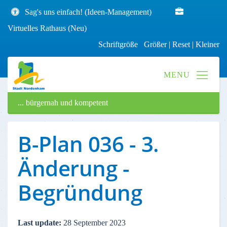
Sag's uns einfach! (Ideen-Management)
Virtuelles Rathaus (Neu)
Schriftgröße
Größer
|
Reset
|
Kleiner
... bürgernah und kompetent
B-Plan 036 - 3.
Änderung -
Begründung
Last update:
28 September 2023