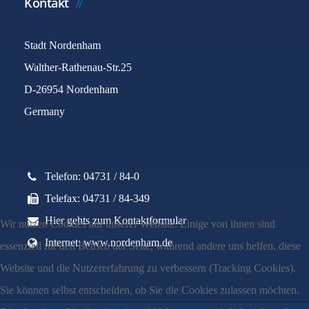
Kontakt
Stadt Nordenham
Walther-Rathenau-Str.25
D-26954 Nordenham
Germany
Telefon: 04731 / 84-0
Telefax: 04731 / 84-349
Hier gehts zum Kontaktformular
Wir nutzen Cookies auf unserer Website. Einige von ihnen sind
Internet: www.nordenham.de
essenziell für den Betrieb der Seite, während andere uns helfen, diese
Website und die Nutzererfahrung zu verbessern (Tracking Cookies).
Sie können selbst entscheiden, ob Sie die Cookies zulassen möchten.