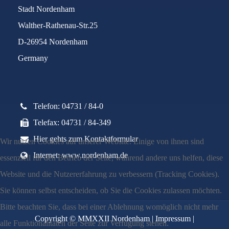
Stadt Nordenham
Walther-Rathenau-Str.25
D-26954 Nordenham
Germany
Telefon: 04731 / 84-0
Telefax: 04731 / 84-349
Hier gehts zum Kontaktformular
Wir nutzen Cookies auf unserer Website. Einige von ihnen sind
Internet: www.nordenham.de
essenziell für den Betrieb der Seite, während andere uns helfen, diese
Website und die Nutzererfahrung zu verbessern (Tracking Cookies).
Sie können selbst entscheiden, ob Sie die Cookies zulassen möchten.
Bitte beachten Sie, dass bei einer Ablehnung womöglich nicht mehr
Copyright © MMXXII Nordenham |
Impressum
|
alle Funktionalitäten der Seite zur Verfügung stehen.