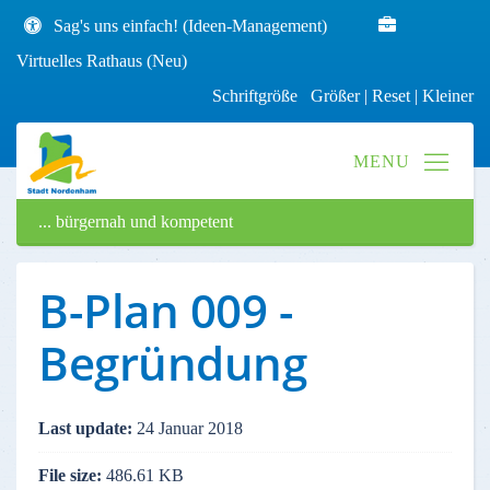
Sag's uns einfach! (Ideen-Management)
Virtuelles Rathaus (Neu)
Schriftgröße
Größer
|
Reset
|
Kleiner
... bürgernah und kompetent
B-Plan 009 -
Begründung
Last update:
24 Januar 2018
File size:
486.61 KB