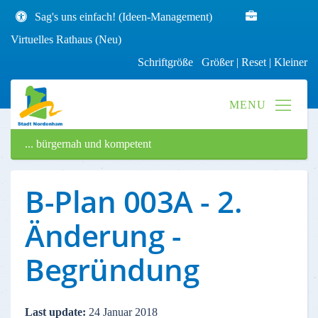
Sag's uns einfach! (Ideen-Management)
Virtuelles Rathaus (Neu)
Schriftgröße
Größer
|
Reset
|
Kleiner
... bürgernah und kompetent
B-Plan 003A - 2.
Änderung -
Begründung
Last update:
24 Januar 2018