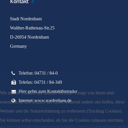
Kontakt
Stadt Nordenham
Walther-Rathenau-Str.25
D-26954 Nordenham
Germany
Telefon: 04731 / 84-0
Telefax: 04731 / 84-349
Hier gehts zum Kontaktformular
Wir nutzen Cookies auf unserer Website. Einige von ihnen sind
Internet: www.nordenham.de
essenziell für den Betrieb der Seite, während andere uns helfen, diese
Website und die Nutzererfahrung zu verbessern (Tracking Cookies).
Sie können selbst entscheiden, ob Sie die Cookies zulassen möchten.