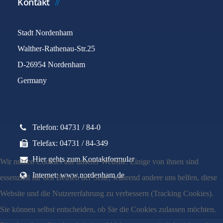
Kontakt
Stadt Nordenham
Walther-Rathenau-Str.25
D-26954 Nordenham
Germany
Telefon: 04731 / 84-0
Telefax: 04731 / 84-349
Hier gehts zum Kontaktformular
Wir nutzen Cookies auf unserer Website. Einige von ihnen sind
Internet: www.nordenham.de
essenziell für den Betrieb der Seite, während andere uns helfen, diese
Website und die Nutzererfahrung zu verbessern (Tracking Cookies).
Sie können selbst entscheiden, ob Sie die Cookies zulassen möchten.