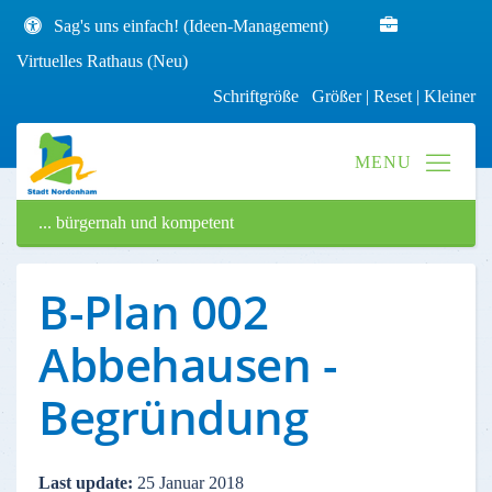
Sag's uns einfach! (Ideen-Management)
Virtuelles Rathaus (Neu)
Schriftgröße
Größer
|
Reset
|
Kleiner
... bürgernah und kompetent
B-Plan 002
Abbehausen -
Begründung
Last update:
25 Januar 2018