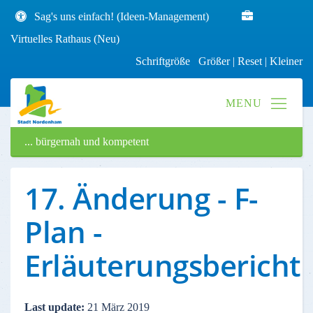
Sag's uns einfach! (Ideen-Management)
Virtuelles Rathaus (Neu)
Schriftgröße
Größer
|
Reset
|
Kleiner
... bürgernah und kompetent
17. Änderung - F-
Plan -
Erläuterungsbericht
Last update:
21 März 2019