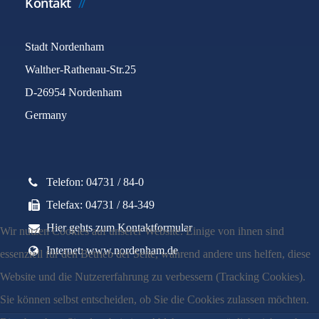
Kontakt
Stadt Nordenham
Walther-Rathenau-Str.25
D-26954 Nordenham
Germany
Telefon: 04731 / 84-0
Telefax: 04731 / 84-349
Hier gehts zum Kontaktformular
Wir nutzen Cookies auf unserer Website. Einige von ihnen sind
Internet: www.nordenham.de
essenziell für den Betrieb der Seite, während andere uns helfen, diese
Website und die Nutzererfahrung zu verbessern (Tracking Cookies).
Sie können selbst entscheiden, ob Sie die Cookies zulassen möchten.