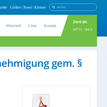
tgröße
Größer
|
Reset
|
Kleiner
Zentrale
Wirtschaft
Gäste
Kontakt
04731 / 84-0
enehmigung gem. §