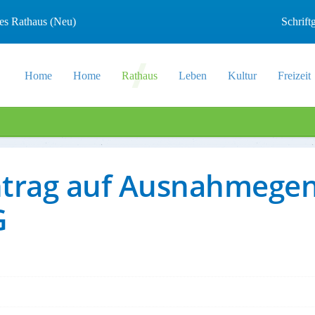
les Rathaus (Neu)
Schrif
Home
Home
Rathaus
Leben
Kultur
Freizeit
 Antrag auf Ausnahmeg
G