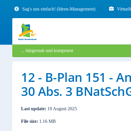
Sag's uns einfach! (Ideen-Management)
Virtuel
... bürgernah und kompetent
12 - B-Plan 151 -
30 Abs. 3 BNatSch
Last update:
19 August 2025
File size:
1.16 MB