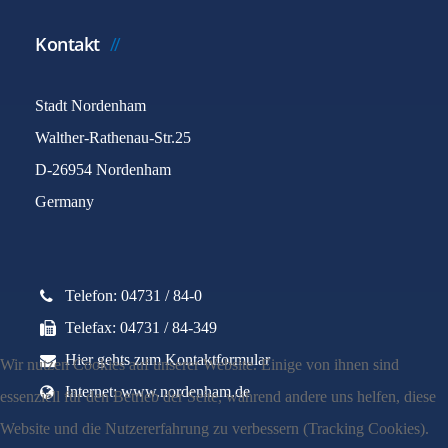
Kontakt
Stadt Nordenham
Walther-Rathenau-Str.25
D-26954 Nordenham
Germany
Telefon: 04731 / 84-0
Telefax: 04731 / 84-349
Hier gehts zum Kontaktformular
Wir nutzen Cookies auf unserer Website. Einige von ihnen sind
Internet: www.nordenham.de
essenziell für den Betrieb der Seite, während andere uns helfen, diese
Website und die Nutzererfahrung zu verbessern (Tracking Cookies).