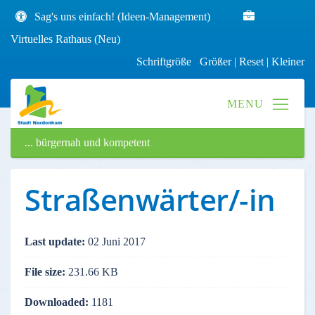
Sag's uns einfach! (Ideen-Management)
Virtuelles Rathaus (Neu)
Schriftgröße
Größer
|
Reset
|
Kleiner
... bürgernah und kompetent
Straßenwärter/-in
Last update:
02 Juni 2017
File size:
231.66 KB
Downloaded:
1181