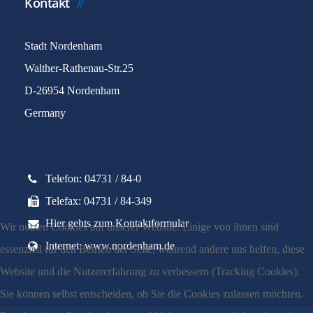
Kontakt
Stadt Nordenham
Walther-Rathenau-Str.25
D-26954 Nordenham
Germany
Telefon: 04731 / 84-0
Telefax: 04731 / 84-349
Hier gehts zum Kontaktformular
Wir nutzen Cookies auf unserer Website. Einige von ihnen sind
Internet: www.nordenham.de
essenziell für den Betrieb der Seite, während andere uns helfen, diese
Website und die Nutzererfahrung zu verbessern (Tracking Cookies).
Sie können selbst entscheiden, ob Sie die Cookies zulassen möchten.