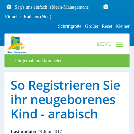
Sag's uns einfach! (Ideen-Management)
Virtuelles Rathaus (Neu)
Schriftgröße
Größer
|
Reset
|
Kleiner
... bürgernah und kompetent
So Registrieren Sie
ihr neugeborenes
Kind - arabisch
Last update:
29 Juni 2017