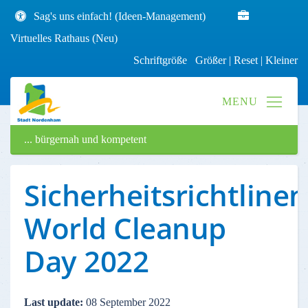
Sag's uns einfach! (Ideen-Management)
Virtuelles Rathaus (Neu)
Schriftgröße
Größer
|
Reset
|
Kleiner
... bürgernah und kompetent
Sicherheitsrichtlinen
World Cleanup
Day 2022
Last update:
08 September 2022