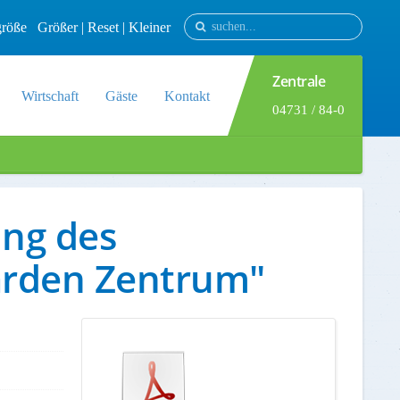
tgröße
Größer
|
Reset
|
Kleiner
Zentrale
Wirtschaft
Gäste
Kontakt
04731 / 84-0
ung des
arden Zentrum"