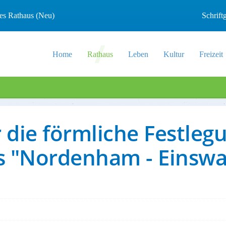
les Rathaus (Neu)
Schrif
Home
Rathaus
Leben
Kultur
Freizeit
r die förmliche Festleg
s "Nordenham - Einsw