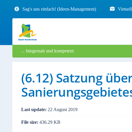
Sag's uns einfach! (Ideen-Management)
Virtuel
... bürgernah und kompetent
(6.12) Satzung übe
Sanierungsgebiete
Last update:
22 August 2019
File size:
436.29 KB