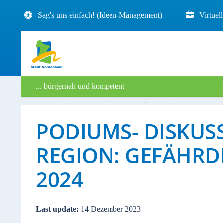
Sag's uns einfach! (Ideen-Management)
Virtuel
... bürgernah und kompetent
PODIUMS- DISKUS
REGION: GEFÄHRDE
2024
Last update:
14 Dezember 2023