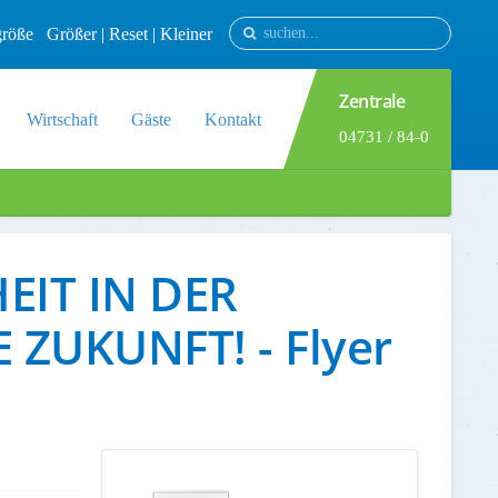
tgröße
Größer
|
Reset
|
Kleiner
Zentrale
Wirtschaft
Gäste
Kontakt
04731 / 84-0
IT IN DER
ZUKUNFT! - Flyer