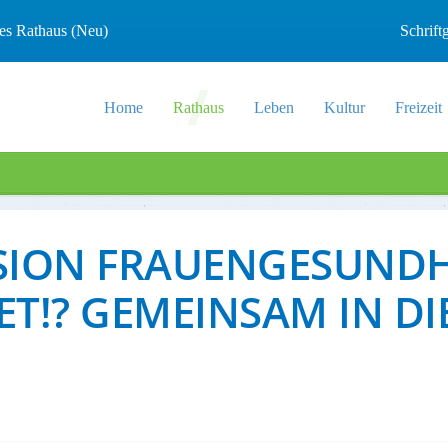
les Rathaus (Neu)
Schrif
Home
Rathaus
Leben
Kultur
Freizeit
SION FRAUENGESUNDHE
T!? GEMEINSAM IN DIE 