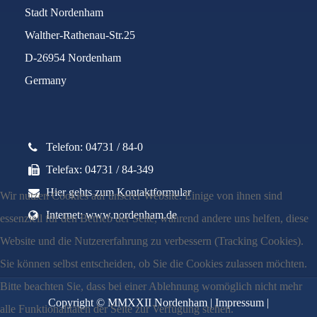
Stadt Nordenham
Walther-Rathenau-Str.25
D-26954 Nordenham
Germany
Telefon: 04731 / 84-0
Telefax: 04731 / 84-349
Hier gehts zum Kontaktformular
Wir nutzen Cookies auf unserer Website. Einige von ihnen sind
Internet: www.nordenham.de
essenziell für den Betrieb der Seite, während andere uns helfen, diese
Website und die Nutzererfahrung zu verbessern (Tracking Cookies).
Sie können selbst entscheiden, ob Sie die Cookies zulassen möchten.
Bitte beachten Sie, dass bei einer Ablehnung womöglich nicht mehr
Copyright © MMXXII Nordenham |
Impressum
|
alle Funktionalitäten der Seite zur Verfügung stehen.