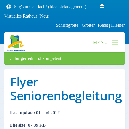
Sag's uns einfach! (Ideen-Management)
Virtuelles Rathaus (Neu)
Schriftgröße
Größer
|
Reset
|
Kleiner
... bürgernah und kompetent
Flyer
Seniorenbegleitung
Last update:
01 Juni 2017
File size:
87.39 KB