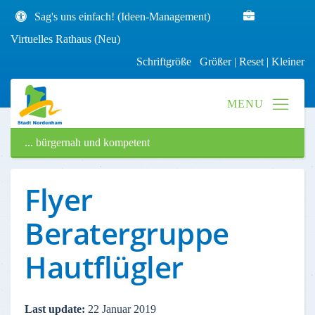
Sag's uns einfach! (Ideen-Management)
Virtuelles Rathaus (Neu)
Schriftgröße
Größer
|
Reset
|
Kleiner
... bürgernah und kompetent
Flyer
Beratergruppe
Hautflügler
Last update:
22 Januar 2019