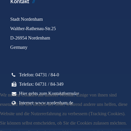
Kontakt
Stadt Nordenham
Walther-Rathenau-Str.25
D-26954 Nordenham
Germany
Telefon: 04731 / 84-0
Telefax: 04731 / 84-349
Hier gehts zum Kontaktformular
Wir nutzen Cookies auf unserer Website. Einige von ihnen sind
Internet: www.nordenham.de
essenziell für den Betrieb der Seite, während andere uns helfen, diese
Website und die Nutzererfahrung zu verbessern (Tracking Cookies).
Sie können selbst entscheiden, ob Sie die Cookies zulassen möchten.