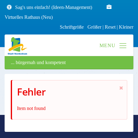
Sag's uns einfach! (Ideen-Management)
Virtuelles Rathaus (Neu)
Schriftgröße
Größer
|
Reset
|
Kleiner
... bürgernah und kompetent
Fehler
Item not found