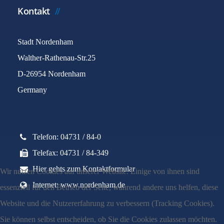
Kontakt
Stadt Nordenham
Walther-Rathenau-Str.25
D-26954 Nordenham
Germany
Telefon: 04731 / 84-0
Telefax: 04731 / 84-349
Hier gehts zum Kontaktformular
Wir nutzen Cookies auf unserer Website. Einige von ihnen sind
Internet: www.nordenham.de
essenziell für den Betrieb der Seite, während andere uns helfen, diese
Website und die Nutzererfahrung zu verbessern (Tracking Cookies).
Sie können selbst entscheiden, ob Sie die Cookies zulassen möchten.