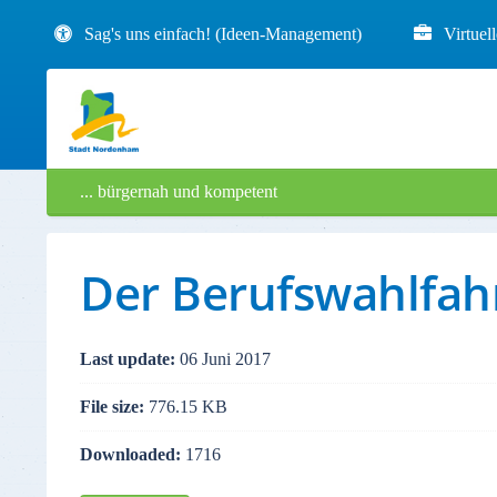
Sag's uns einfach! (Ideen-Management)
Virtuel
... bürgernah und kompetent
Der Berufswahlfah
Last update:
06 Juni 2017
File size:
776.15 KB
Downloaded:
1716