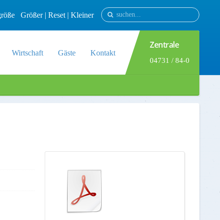
tgröße
Größer
|
Reset
|
Kleiner
Zentrale
Wirtschaft
Gäste
Kontakt
04731 / 84-0