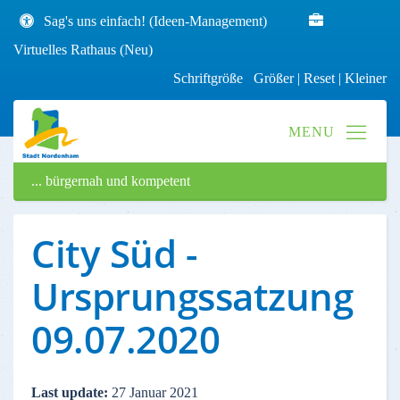
Sag's uns einfach! (Ideen-Management)
Virtuelles Rathaus (Neu)
Schriftgröße
Größer
|
Reset
|
Kleiner
... bürgernah und kompetent
City Süd -
Ursprungssatzung
09.07.2020
Last update:
27 Januar 2021