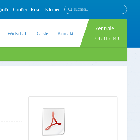
tgröße
Größer
|
Reset
|
Kleiner
Zentrale
Wirtschaft
Gäste
Kontakt
04731 / 84-0