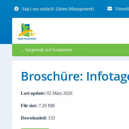
Sag's uns einfach! (Ideen-Management)
Virtuel
... bürgernah und kompetent
Broschüre: Infotag
Last update:
02 März 2026
File size:
7.20 MB
Downloaded:
133