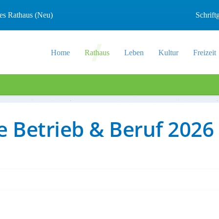
les Rathaus (Neu)
Schrif
Home
Rathaus
Leben
Kultur
Freizeit
e Betrieb & Beruf 2026