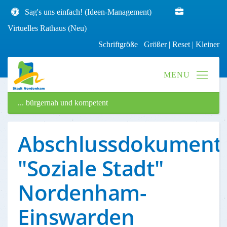
Sag's uns einfach! (Ideen-Management)
Virtuelles Rathaus (Neu)
Schriftgröße
Größer
|
Reset
|
Kleiner
... bürgernah und kompetent
Abschlussdokumenta
"Soziale Stadt"
Nordenham-
Einswarden