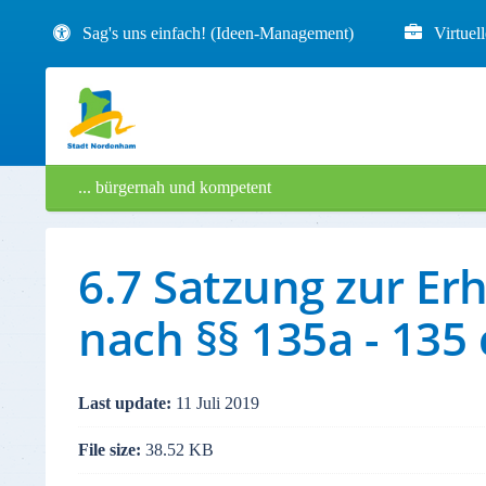
Sag's uns einfach! (Ideen-Management)
Virtuel
... bürgernah und kompetent
6.7 Satzung zur E
nach §§ 135a - 135
Last update:
11 Juli 2019
File size:
38.52 KB