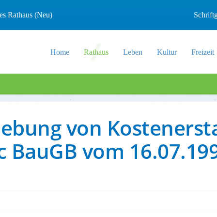
les Rathaus (Neu)
Schrif
Home
Rathaus
Leben
Kultur
Freizeit
rhebung von Kosteners
 c BauGB vom 16.07.19