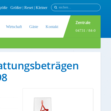
tgröße
Größer
|
Reset
|
Kleiner
Zentrale
Wirtschaft
Gäste
Kontakt
04731 / 84-0
tattungsbeträgen
98