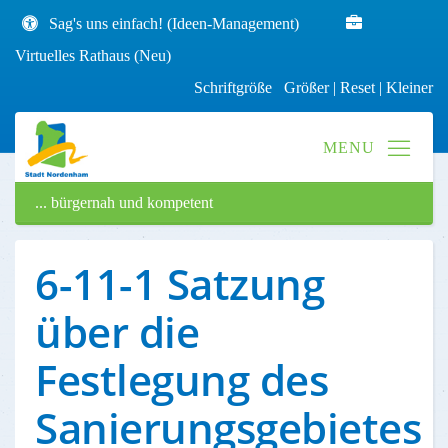
Sag's uns einfach! (Ideen-Management)
Virtuelles Rathaus (Neu)
Schriftgröße
Größer
|
Reset
|
Kleiner
... bürgernah und kompetent
6-11-1 Satzung
über die
Festlegung des
Sanierungsgebietes