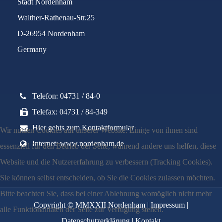
Stadt Nordenham
Walther-Rathenau-Str.25
D-26954 Nordenham
Germany
Telefon: 04731 / 84-0
Telefax: 04731 / 84-349
Hier gehts zum Kontaktformular
Wir nutzen Cookies auf unserer Website. Einige von ihnen sind
Internet: www.nordenham.de
essenziell für den Betrieb der Seite, während andere uns helfen, diese
Website und die Nutzererfahrung zu verbessern (Tracking Cookies).
Sie können selbst entscheiden, ob Sie die Cookies zulassen möchten.
Bitte beachten Sie, dass bei einer Ablehnung womöglich nicht mehr
Copyright © MMXXII Nordenham |
Impressum
|
alle Funktionalitäten der Seite zur Verfügung stehen.
Datenschutzerklärung
|
Kontakt