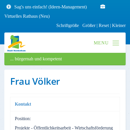
Sag's uns einfach! (Ideen-Management)
Virtuelles Rathaus (Neu)
Schriftgröße
Größer
|
Reset
|
Kleiner
... bürgernah und kompetent
Frau Völker
Kontakt
Position:
Projekte - Öffentlichkeitsarbeit - Wirtschaftsförderung