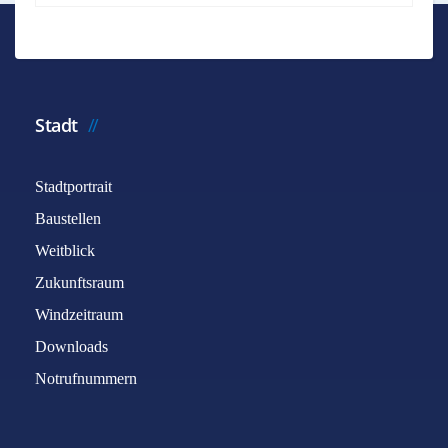
*
Benötigtes Feld
Name
*
Stadt
Stadtportrait
E-Mail
*
Baustellen
Weitblick
Betreff
*
Zukunftsraum
Windzeitraum
Downloads
Nachricht
*
Notrufnummern