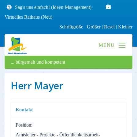
Sag's uns einfach! (Ideen-Management)
Virtuelles Rathaus (Neu)
Schriftgröße
Größer
|
Reset
|
Kleiner
... bürgernah und kompetent
Herr Mayer
Kontakt
Position:
Amtsleiter - Projekte - Öffentlichkeitsarbeit-