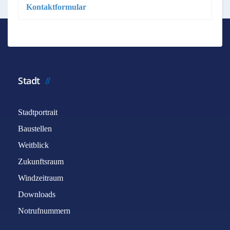
Kontaktformular
*
Benötigtes Feld
Name
*
Stadt
Stadtportrait
E-Mail
*
Baustellen
Weitblick
Betreff
*
Zukunftsraum
Windzeitraum
Downloads
Nachricht
*
Notrufnummern