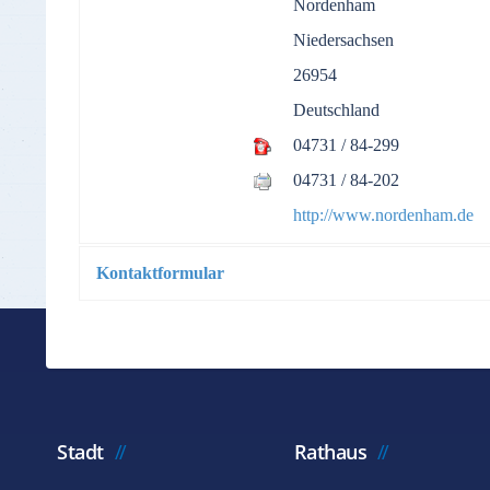
Nordenham
Niedersachsen
26954
Deutschland
04731 / 84-299
04731 / 84-202
http://www.nordenham.de
Kontaktformular
*
Benötigtes Feld
Name
*
Stadt
Rathaus