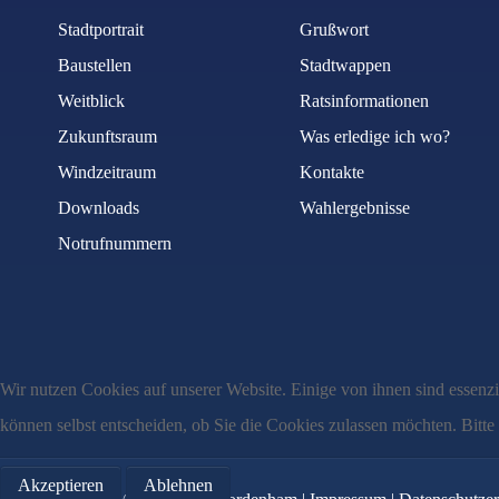
E-Mail
*
Stadtportrait
Grußwort
Baustellen
Stadtwappen
Weitblick
Ratsinformationen
Betreff
*
Zukunftsraum
Was erledige ich wo?
Windzeitraum
Kontakte
Downloads
Wahlergebnisse
Nachricht
*
Notrufnummern
Wir nutzen Cookies auf unserer Website. Einige von ihnen sind essenzi
können selbst entscheiden, ob Sie die Cookies zulassen möchten. Bitte
Akzeptieren
Ablehnen