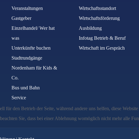
Veranstaltungen
Wirtschaftsstandort
Gastgeber
Wirtschaftsförderung
Einzelhandel/ Wer hat
Ausbildung
was
Infotag Betrieb & Beruf
Unterkünfte buchen
Wirtschaft im Gespräch
Stadtrundgänge
Nordenham für Kids &
Co.
Bus und Bahn
Service
ell für den Betrieb der Seite, während andere uns helfen, diese Websit
 beachten Sie, dass bei einer Ablehnung womöglich nicht mehr alle Funk