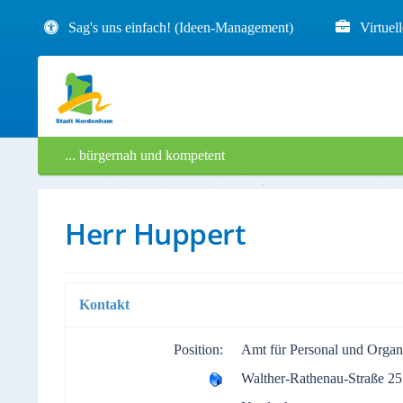
Sag's uns einfach! (Ideen-Management)
Virtuel
... bürgernah und kompetent
Herr Huppert
Kontakt
Position:
Amt für Personal und Organi
Walther-Rathenau-Straße 25