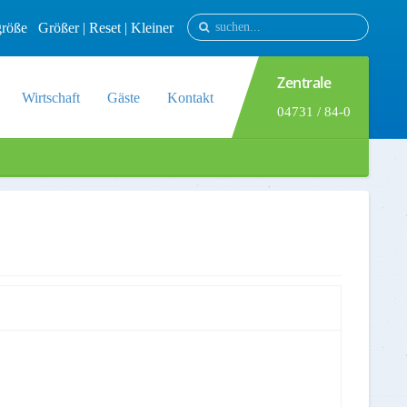
tgröße
Größer
|
Reset
|
Kleiner
Zentrale
Wirtschaft
Gäste
Kontakt
04731 / 84-0