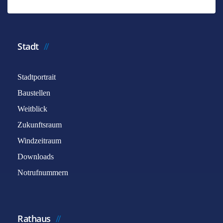
*
Benötigtes Feld
Name
*
Stadt
Stadtportrait
E-Mail
*
Baustellen
Weitblick
Betreff
*
Zukunftsraum
Windzeitraum
Downloads
Nachricht
*
Notrufnummern
Rathaus