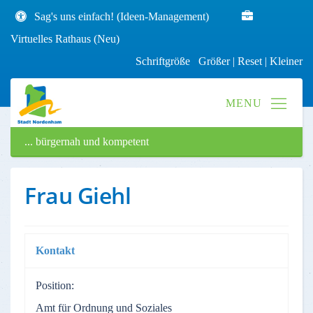
Sag's uns einfach! (Ideen-Management)
Virtuelles Rathaus (Neu)
Schriftgröße
Größer
|
Reset
|
Kleiner
... bürgernah und kompetent
Frau Giehl
Kontakt
Position:
Amt für Ordnung und Soziales