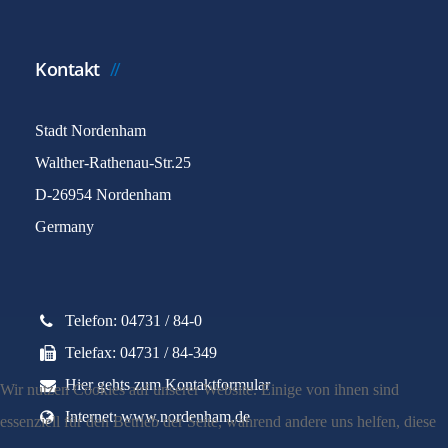
Kontakt
Stadt Nordenham
Walther-Rathenau-Str.25
D-26954 Nordenham
Germany
Telefon: 04731 / 84-0
Telefax: 04731 / 84-349
Hier gehts zum Kontaktformular
Wir nutzen Cookies auf unserer Website. Einige von ihnen sind
Internet: www.nordenham.de
essenziell für den Betrieb der Seite, während andere uns helfen, diese