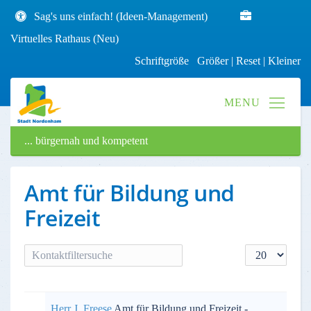
Sag's uns einfach! (Ideen-Management)
Virtuelles Rathaus (Neu)
Schriftgröße
Größer
|
Reset
|
Kleiner
... bürgernah und kompetent
Amt für Bildung und
Freizeit
Filterfeld
Anzeige #
VERSTECKT
Herr J. Freese
Amt für Bildung und Freizeit -