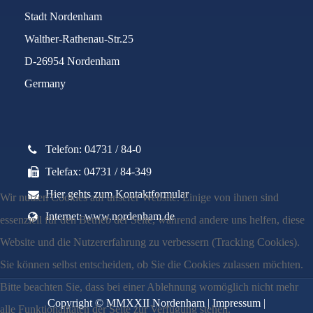
Stadt Nordenham
Walther-Rathenau-Str.25
D-26954 Nordenham
Germany
Telefon: 04731 / 84-0
Telefax: 04731 / 84-349
Hier gehts zum Kontaktformular
Wir nutzen Cookies auf unserer Website. Einige von ihnen sind
Internet: www.nordenham.de
essenziell für den Betrieb der Seite, während andere uns helfen, diese
Website und die Nutzererfahrung zu verbessern (Tracking Cookies).
Sie können selbst entscheiden, ob Sie die Cookies zulassen möchten.
Bitte beachten Sie, dass bei einer Ablehnung womöglich nicht mehr
Copyright © MMXXII Nordenham |
Impressum
|
alle Funktionalitäten der Seite zur Verfügung stehen.