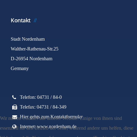
Kontakt
Stadt Nordenham
Walther-Rathenau-Str.25
D-26954 Nordenham
Germany
Telefon: 04731 / 84-0
Telefax: 04731 / 84-349
Hier gehts zum Kontaktformular
Wir nutzen Cookies auf unserer Website. Einige von ihnen sind
Internet: www.nordenham.de
essenziell für den Betrieb der Seite, während andere uns helfen, diese