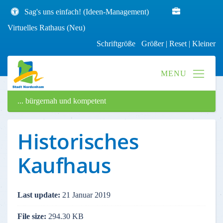
Sag's uns einfach! (Ideen-Management)
Virtuelles Rathaus (Neu)
Schriftgröße
Größer
|
Reset
|
Kleiner
... bürgernah und kompetent
Historisches
Kaufhaus
Last update:
21 Januar 2019
File size:
294.30 KB