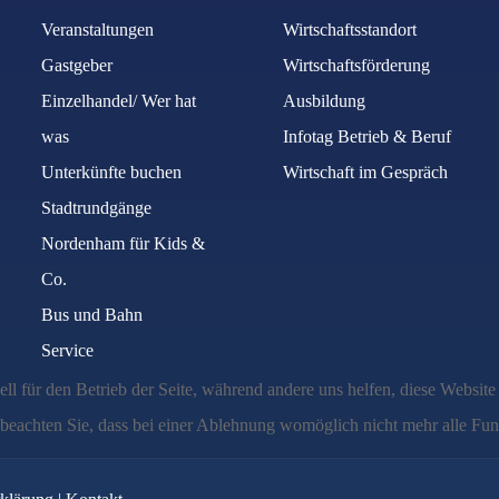
Veranstaltungen
Wirtschaftsstandort
Gastgeber
Wirtschaftsförderung
Einzelhandel/ Wer hat
Ausbildung
was
Infotag Betrieb & Beruf
Unterkünfte buchen
Wirtschaft im Gespräch
Stadtrundgänge
Nordenham für Kids &
Co.
Bus und Bahn
Service
ell für den Betrieb der Seite, während andere uns helfen, diese Websit
 beachten Sie, dass bei einer Ablehnung womöglich nicht mehr alle Funk