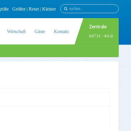
tgröße
Größer
|
Reset
|
Kleiner
Zentrale
Wirtschaft
Gäste
Kontakt
04731 / 84-0