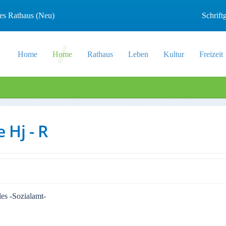
les Rathaus (Neu)
Schrif
Home
Home
Rathaus
Leben
Kultur
Freizeit
 Hj - R
es -Sozialamt-