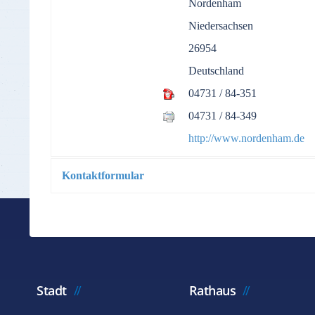
Nordenham
Niedersachsen
26954
Deutschland
04731 / 84-351
04731 / 84-349
http://www.nordenham.de
Kontaktformular
*
Benötigtes Feld
Name
*
Stadt
Rathaus