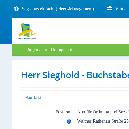
Sag's uns einfach! (Ideen-Management)
Virtuel
... bürgernah und kompetent
Herr Sieghold - Buchstabe
Kontakt
Position:
Amt für Ordnung und Sozial
Walther-Rathenau-Straße 25