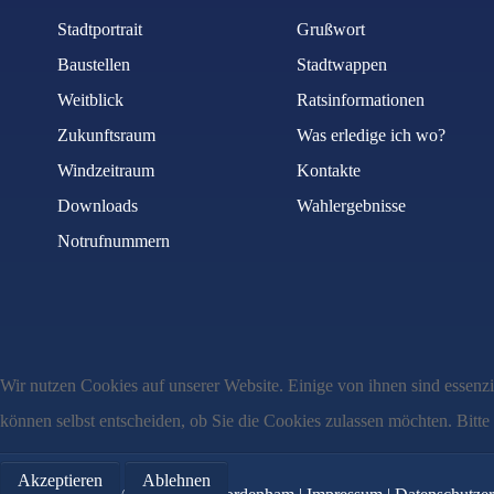
E-Mail
*
Stadtportrait
Grußwort
Baustellen
Stadtwappen
Weitblick
Ratsinformationen
Betreff
*
Zukunftsraum
Was erledige ich wo?
Windzeitraum
Kontakte
Downloads
Wahlergebnisse
Nachricht
*
Notrufnummern
Wir nutzen Cookies auf unserer Website. Einige von ihnen sind essenzi
können selbst entscheiden, ob Sie die Cookies zulassen möchten. Bitte
Akzeptieren
Ablehnen