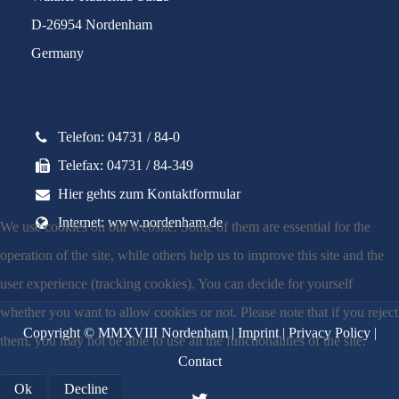
D-26954 Nordenham
Germany
Telefon: 04731 / 84-0
Telefax: 04731 / 84-349
Hier gehts zum Kontaktformular
Internet: www.nordenham.de
We use cookies on our website. Some of them are essential for the
operation of the site, while others help us to improve this site and the
user experience (tracking cookies). You can decide for yourself
whether you want to allow cookies or not. Please note that if you reject
Copyright © MMXVIII Nordenham |
Imprint
|
Privacy Policy
|
them, you may not be able to use all the functionalities of the site.
Contact
Ok
Decline