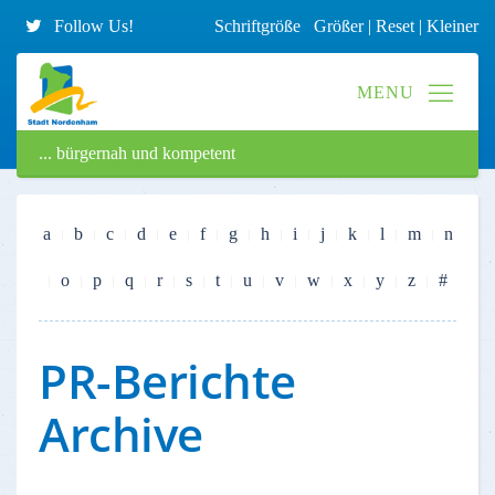
Follow Us!
Schriftgröße
Größer
|
Reset
|
Kleiner
... bürgernah und kompetent
a
b
c
d
e
f
g
h
i
j
k
l
m
n
o
p
q
r
s
t
u
v
w
x
y
z
#
PR-Berichte
Archive