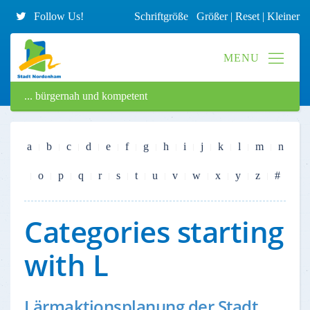
Follow Us!
Schriftgröße
Größer
|
Reset
|
Kleiner
... bürgernah und kompetent
a
b
c
d
e
f
g
h
i
j
k
l
m
n
o
p
q
r
s
t
u
v
w
x
y
z
#
Categories starting
with L
Lärmaktionsplanung der Stadt