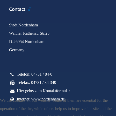
Contact
Stadt Nordenham
Walther-Rathenau-Str.25
D-26954 Nordenham
Germany
Telefon: 04731 / 84-0
Telefax: 04731 / 84-349
Hier gehts zum Kontaktformular
Internet: www.nordenham.de
We use cookies on our website. Some of them are essential for the
operation of the site, while others help us to improve this site and the