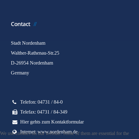
Contact
Stadt Nordenham
Walther-Rathenau-Str.25
D-26954 Nordenham
Germany
Telefon: 04731 / 84-0
Telefax: 04731 / 84-349
Hier gehts zum Kontaktformular
Internet: www.nordenham.de
We use cookies on our website. Some of them are essential for the