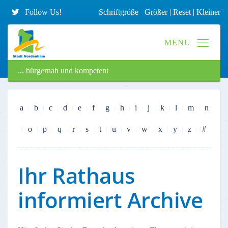
Follow Us!
Schriftgröße
Größer
|
Reset
|
Kleiner
... bürgernah und kompetent
a
b
c
d
e
f
g
h
i
j
k
l
m
n
o
p
q
r
s
t
u
v
w
x
y
z
#
Ihr Rathaus
informiert Archive